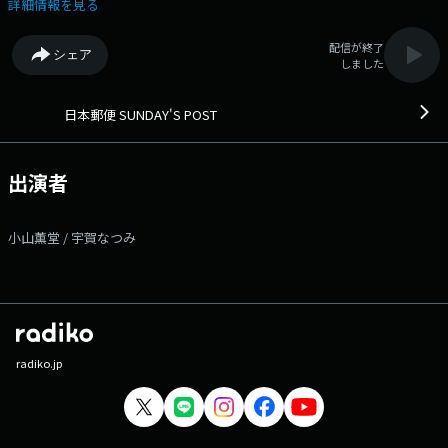
物なんでしょうか？ そんな微生物について、牧さんに詳しく伺っていき
詳細情報を見る
ます。 番組Webサイト：https://www.tfm.co.jp/post/ メッセージフ
ォーム：https://www.tfm.co.jp/post/form/ Xハッシュタグは「#サン
配信が終了
シェア
ポス」 Xアカウントは「@sundayspost1」
しました
日本郵便 SUNDAY'S POST
出演者
小山薫堂 / 宇賀なつみ
radiko.jp