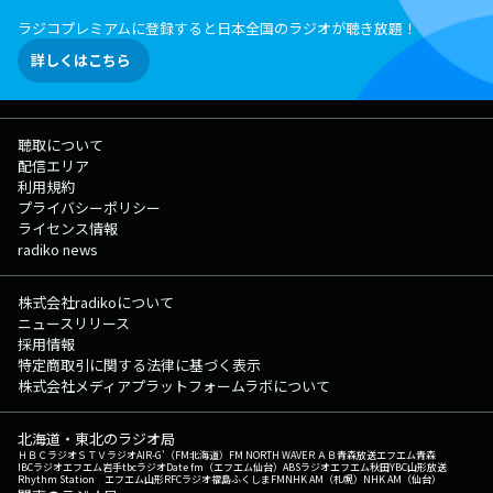
ラジコプレミアムに登録すると日本全国のラジオが聴き放題！
詳しくはこちら
聴取について
配信エリア
利用規約
プライバシーポリシー
ライセンス情報
radiko news
株式会社radikoについて
ニュースリリース
採用情報
特定商取引に関する法律に基づく表示
株式会社メディアプラットフォームラボについて
北海道・東北のラジオ局
ＨＢＣラジオ
ＳＴＶラジオ
AIR-G'（FM北海道）
FM NORTH WAVE
ＲＡＢ青森放送
エフエム青森
IBCラジオ
エフエム岩手
tbcラジオ
Date fm（エフエム仙台）
ABSラジオ
エフエム秋田
YBC山形放送
Rhythm Station エフエム山形
RFCラジオ福島
ふくしまFM
NHK AM（札幌）
NHK AM（仙台）