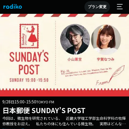
プラン変更
9/28
15:00-15:50
日
TOKYO FM
日本郵便 SUNDAY’S POST
今回は、微生物を研究されている、 近畿大学理工学部生命科学科の牧輝
弥教授をお迎え。 私たちの体にも住んでいる微生物。 実際はどんな生