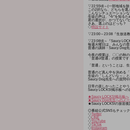
▽22:55頃～(一部地域を除き
この2択なら、どちらを選
こんなシチュエーションな
生徒の声は、"今"を知る
君の選択が、かつてない"
さあ、選ぶのはどっち？
◇
特設サイト
▽23:00～23:08『生
▽23:08頃～『Saucy LOC
毎週火曜日は、みんなの普
普通の講師・Saucy Dog先
今夜の授業は、〇〇の秋の
「普通of普通」の授業です
「普通」ということは、生
普通のど真ん中を決める「
生徒の「しんどいな～」と
Saucy Dog先生への
日常の楽しかったことやう
Saucy LOCKS!掲示
★Saucy LOCKS!掲示板へ
★Saucy Dog先生へのメ
★Saucy LOCKS!の放送
◎番組公式SNSもチェック
◇
Twitter
◇
LINE
◇
YouTube
◇
TikTok
◇
Instagram