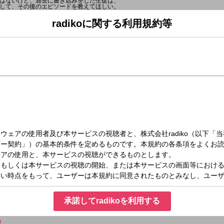
はないけど、過去に書き込みをした生徒は、
して、その後のエピソードを教えてほしい。
OCK!はもうすぐ開校20周年。
radikoに関する利用規約等
だけに限らず、
に逆電をしたという生徒も、もちろんOK!
 LINE ] [ メール ] で送れます。
す。
ラから!---
掲示板は登録無料のアプリです!）
ら送る
00
!
①』＜こもり校長・アンジー教頭＞
CKS!』＜Chevon＞
室②』＜こもり校長・アンジー教頭＞
)『どっちのCat or Dog』
③』＜こもり校長・アンジー教頭＞
KS!』＜Saucy Dog＞
室④』＜こもり校長・アンジー教頭＞
!は毎日入れ替わりでアーティスト講師が登場!
CHOOL OF LOCK!の入学のしおり
をチェック!
内容はコチラ!---
CKS! 』
生が担当する【Chevon LOCKS!】が期間限定で開講！
スリーピースバンド・Chevon先生！
hevon先生のようにかっこよくステージに立ちたい！と悩む生徒に直接電話でアド
承諾してradikoを利用する
ック」と「#ChevonLOCKS」をつけて感想をポストしてね！
！
!