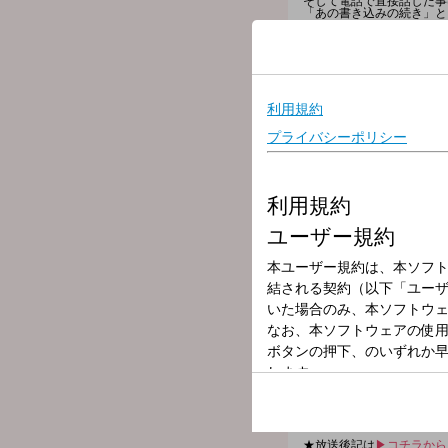
そして電話で直接話した事
「あの書き込みの続き」と
ちなみにSCHOOL OF L
こもり校長・アンジー教頭
これまでの校長・教頭時代
メッセージは [ 学校掲示板 ] [
あの逆電の続き、待ってま
---番組へのメッセージはコチ
◇
学校掲示板に書き込む
（
◇
メールを送る
◇
公式LINEアカウントか
◇FAXを送る：03-3221-18
★
番組WEBサイトはコチラ
【今夜の時間割】
▽22:00～『生放送教室
▽22:15頃～『Chevon LO
▽22:30頃～『生放送教
▽22:55頃～(一部地域を除き
▽23:00～『生放送教室
▽23:08頃～『Saucy LOC
▽23:30頃～『生放送教
SCHOOL OF LOCK
各曜日の詳しい時間割は
S
---今夜の各LOCKS!の授業
▽22:15頃～ 『期間限定LO
9月の5週目は、Chevon先
札幌を中心に全国で活動する
今夜の授業は、文化祭でC
Xでは、「#スクールオブロ
今夜もよしなに〜〜〜！！
★放送後記は
▶︎コチラから