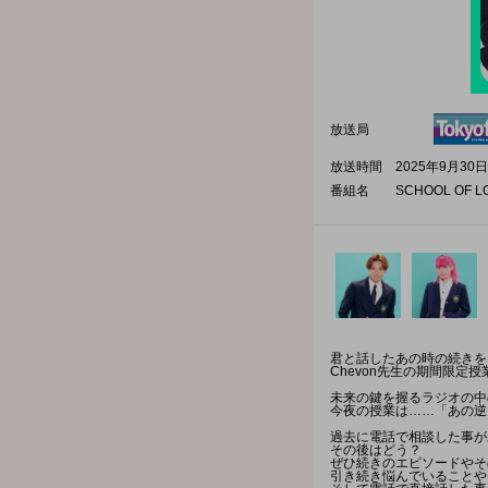
放送局
放送時間
2025年9月30日
番組名
SCHOOL OF L
君と話したあの時の続きを
Chevon先生の期間限定
未来の鍵を握るラジオの中の学
今夜の授業は……「あの逆
過去に電話で相談した事が
その後はどう？
ぜひ続きのエピソードやそ
引き続き悩んでいることや