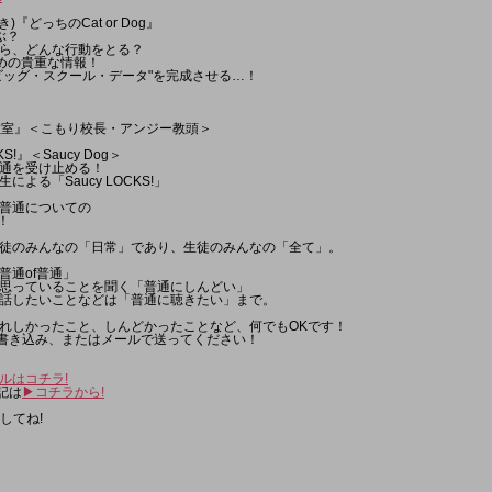
)『どっちのCat or Dog』
ぶ？
ら、どんな行動をとる？
ための貴重な情報！
ビッグ・スクール・データ"を完成させる…！
放送教室』＜こもり校長・アンジー教頭＞
KS!』＜Saucy Dog＞
通を受け止める！
生による「Saucy LOCKS!」
普通についての
！
徒のみんなの「日常」であり、生徒のみんなの「全て」。
普通of普通」
思っていることを聞く「普通にしんどい」
質問や話したいことなどは「普通に聴きたい」まで。
れしかったこと、しんどかったことなど、何でもOKです！
板への書き込み、またはメールで送ってください！
ールはコチラ!
後記は
▶︎コチラから!
してね!