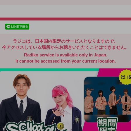
radiko.jp
facebookでシェア
lineでシェア
ラジコは、日本国内限定のサービスとなりますので、
今アクセスしている場所からお聴きいただくことはできません。
Radiko service is available only in Japan.
It cannot be accessed from your current location.