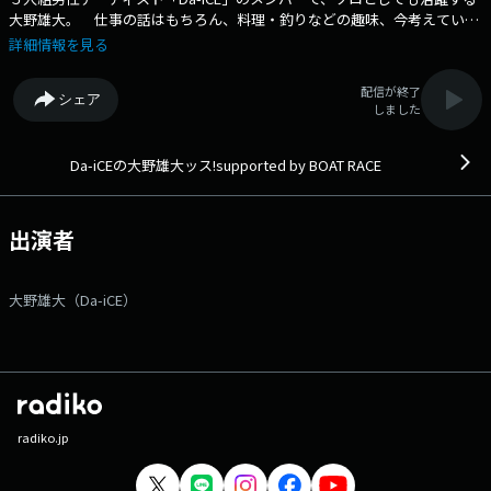
大野雄大。 仕事の話はもちろん、料理・釣りなどの趣味、今考えている
あんなことやこんなこと、時にはゲストを迎えながら、大野雄大ワールド
詳細情報を見る
全開のお喋りをお届けする初のソロラジオ番組！ 大野雄大のありのまま
を知ることができる25分間です。 番組Webサイト：
配信が終了
シェア
https://www.tfm.co.jp/six/ メッセージフォーム：
しました
https://www.tfm.co.jp/f/six/message Xハッシュタグは「#ダイッ
ス」 Xアカウントは「@DaiCE_Ohno_tfm」
Da-iCEの大野雄大ッス!supported by BOAT RACE
出演者
大野雄大（Da-iCE）
radiko.jp