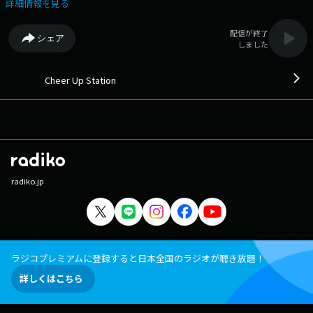
デフバレーボール女子日本代表の川北監督が話す、見どころとは。
詳細情報を見る
配信が終了
シェア
しました
Cheer Up Station
radiko.jp
ラジコプレミアムに登録すると日本全国のラジオが聴き放題！
詳しくはこちら