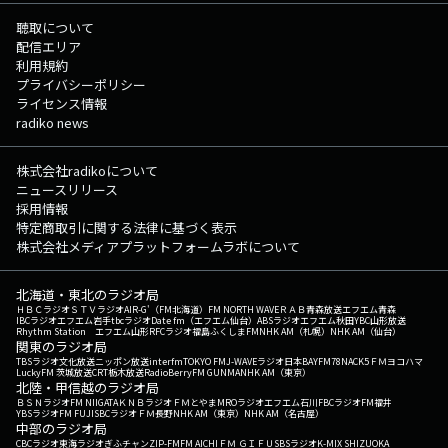
聴取について
配信エリア
利用規約
プライバシーポリシー
ライセンス情報
radiko news
株式会社radikoについて
ニュースリリース
採用情報
特定商取引に関する法律に基づく表示
株式会社メディアプラットフォームラボについて
北海道・東北のラジオ局
ＨＢＣラジオ
ＳＴＶラジオ
AIR-G'（FM北海道）
FM NORTH WAVE
ＲＡＢ青森放送
エフエム青森
IBCラジオ
エフエム岩手
tbcラジオ
Date fm（エフエム仙台）
ABSラジオ
エフエム秋田
YBC山形放送
Rhythm Station エフエム山形
RFCラジオ福島
ふくしまFM
NHK AM（札幌）
NHK AM（仙台）
関東のラジオ局
TBSラジオ
文化放送
ニッポン放送
interfm
TOKYO FM
J-WAVE
ラジオ日本
BAYFM78
NACK5
ＦＭヨコハマ
LuckyFM 茨城放送
CRT栃木放送
RadioBerry
FM GUNMA
NHK AM（東京）
北陸・甲信越のラジオ局
ＢＳＮラジオ
FM NIIGATA
ＫＮＢラジオ
ＦＭとやま
MROラジオ
エフエム石川
FBCラジオ
FM福井
YBSラジオ
FM FUJI
SBCラジオ
ＦＭ長野
NHK AM（東京）
NHK AM（名古屋）
中部のラジオ局
CBCラジオ
東海ラジオ
ぎふチャン
ZIP-FM
FM AICHI
ＦＭ ＧＩＦＵ
SBSラジオ
K-MIX SHIZUOKA