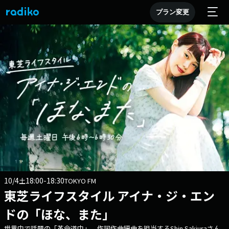
プラン変更
10/4
18:00-18:30
土
TOKYO FM
東芝ライフスタイル アイナ・ジ・エン
ドの「ほな、また」
世界中で話題の「革命道中」 作詞作曲編曲を担当するShin Sakiuraさん