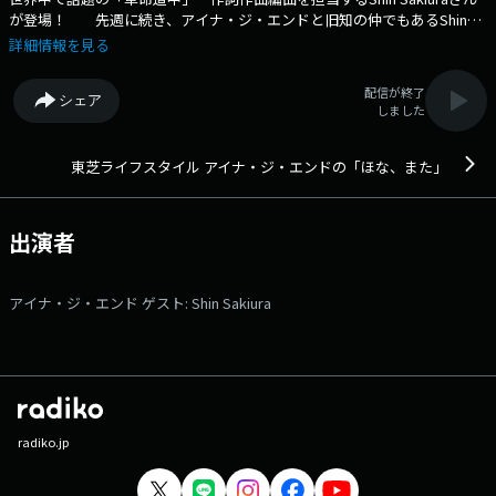
が登場！ 先週に続き、アイナ・ジ・エンドと旧知の仲でもあるShin
Sakiuraさんと、 楽曲制作の話題をたっぷりとお話しをしていきま
詳細情報を見る
す。 パーソナリティを務めるアイナ・ジ・エンドが、日常のことを等
身大で語るプログラム。 日々の他愛もない話から、日常で大切にしてい
配信が終了
シェア
ることなどを、 リスナーからもメッセージで募集しながらまったりとト
しました
ークしていきます。 時に、自身の音楽や最近の活動について、 さら
に、アイナ・ジ・エンドが今この人と話したいと思うゲストなども招いて
いきます。 本日のゲスト： Shin Sakiura 番組Webサイト：
東芝ライフスタイル アイナ・ジ・エンドの「ほな、また」
https://tfm.co.jp/honamata/ メッセージフォーム：
https://www.tfm.co.jp/f/honamata/message Xハッシュタグは「#ほ
なまた」 Xアカウントは「@honamata_tfm」
出演者
アイナ・ジ・エンド ゲスト: Shin Sakiura
radiko.jp