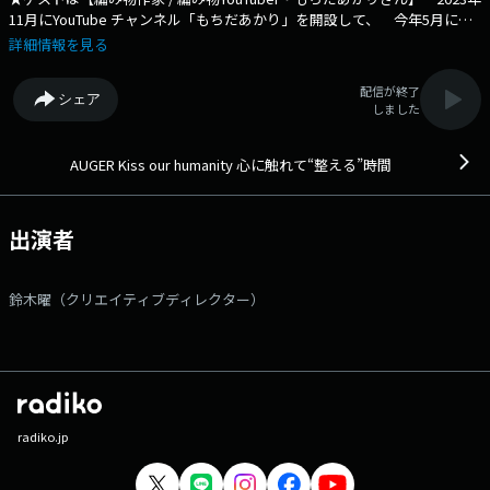
11月にYouTube チャンネル「もちだあかり」を開設して、 今年5月に
は、『はじめてでも「かわいい」がつくれる！ かぎ針編みの、あみこも
詳細情報を見る
の』という本も出されているもちださん。 作品のこだわりや、心と体の
整え方をお聞きします。 ★パーソナリティは、グルーミングブランド
配信が終了
シェア
「AUGER」を手がける 【クリエイティブディレクター・鈴木曜】 番
しました
組Webサイト：https://www.tfm.co.jp/koh/ メッセージフォーム：
https://www.tfm.co.jp/f/koh/message
AUGER Kiss our humanity 心に触れて“整える”時間
出演者
鈴木曜（クリエイティブディレクター）
radiko.jp