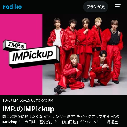
プラン変更
10/6
14:55-15:00
月
TOKYO FM
IMP.のIMPickup
聞くと誰かに教えたくなる"カレンダー雑学" をピックアップするIMP.の
IMPickup！ 今日は「基俊介」と「影山拓也」がPick up！ 毎週土曜