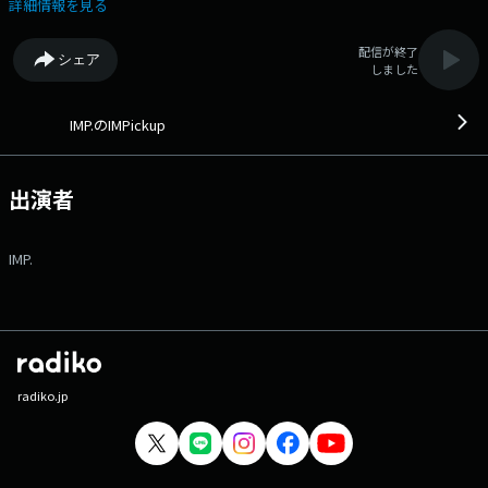
14:55には、TFMPodcast他にてアフタートークを配信！ 番組へのメッセ
詳細情報を見る
ージは、ウェブサイトのメッセージフォームから！ 番組Webサイト：
https://www.tfm.co.jp/podcast/imp メッセージフォーム：
配信が終了
シェア
https://www.tfm.co.jp/f/imp/message Xハッシュタグは
しました
「#IMPickup」 Xアカウントは「@7mpickup_tfm」
IMP.のIMPickup
出演者
IMP.
radiko.jp