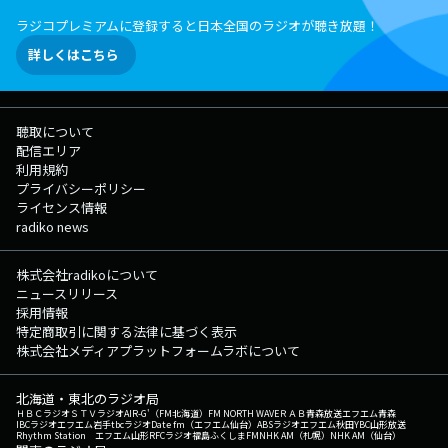
ラジコプレミアムに登録すると日本全国のラジオが聴き放題！
詳しくはこちら
聴取について
配信エリア
利用規約
プライバシーポリシー
ライセンス情報
radiko news
株式会社radikoについて
ニュースリリース
採用情報
特定商取引に関する法律に基づく表示
株式会社メディアプラットフォームラボについて
北海道・東北のラジオ局
ＨＢＣラジオ
ＳＴＶラジオ
AIR-G'（FM北海道）
FM NORTH WAVE
ＲＡＢ青森放送
エフエム青森
IBCラジオ
エフエム岩手
tbcラジオ
Date fm（エフエム仙台）
ABSラジオ
エフエム秋田
YBC山形放送
Rhythm Station エフエム山形
RFCラジオ福島
ふくしまFM
NHK AM（札幌）
NHK AM（仙台）