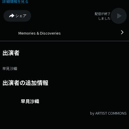
家の高野麻衣さんが、『東欧への旅』というテーマで選曲。 第一線で
詳細情報を見る
活躍するミュージシャン、著名クリエイター、文化人が、それぞれのリコ
メンド楽曲で素敵な音楽空間をプロデュース。 懐かしさを感じるナンバ
配信が終了
シェア
ー、新たな出会いとなるようなナンバー等、幅広い世代に、時代を超えた
しました
邦・洋楽の名曲をお届け！ 番組Webサイト：
https://audee.jp/program/show/27337 メッセージフォーム：
https://form.audee.jp/memories/message
Memories & Discoveries
出演者
早見沙織
出演者の追加情報
早見沙織
by ARTIST COMMONS