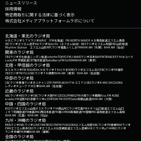
ニュースリリース
採用情報
特定商取引に関する法律に基づく表示
株式会社メディアプラットフォームラボについて
北海道・東北のラジオ局
ＨＢＣラジオ
ＳＴＶラジオ
AIR-G'（FM北海道）
FM NORTH WAVE
ＲＡＢ青森放送
エフエム青森
IBCラジオ
エフエム岩手
tbcラジオ
Date fm（エフエム仙台）
ABSラジオ
エフエム秋田
YBC山形放送
Rhythm Station エフエム山形
RFCラジオ福島
ふくしまFM
NHK AM（札幌）
NHK AM（仙台）
関東のラジオ局
TBSラジオ
文化放送
ニッポン放送
interfm
TOKYO FM
J-WAVE
ラジオ日本
BAYFM78
NACK5
ＦＭヨコハマ
LuckyFM 茨城放送
CRT栃木放送
RadioBerry
FM GUNMA
NHK AM（東京）
北陸・甲信越のラジオ局
ＢＳＮラジオ
FM NIIGATA
ＫＮＢラジオ
ＦＭとやま
MROラジオ
エフエム石川
FBCラジオ
FM福井
YBSラジオ
FM FUJI
SBCラジオ
ＦＭ長野
NHK AM（東京）
NHK AM（名古屋）
中部のラジオ局
CBCラジオ
東海ラジオ
ぎふチャン
ZIP-FM
FM AICHI
ＦＭ ＧＩＦＵ
SBSラジオ
K-MIX SHIZUOKA
レディオキューブ ＦＭ三重
NHK AM（名古屋）
近畿のラジオ局
ABCラジオ
MBSラジオ
OBCラジオ大阪
FM COCOLO
FM802
FM大阪
ラジオ関西
Kiss FM KOBE
e-radio FM滋賀
KBS京都ラジオ
α-STATION FM KYOTO
wbs和歌山放送
NHK AM（大阪）
中国・四国のラジオ局
BSSラジオ
エフエム山陰
ＲＳＫラジオ
ＦＭ岡山
RCCラジオ
広島FM
ＫＲＹ山口放送
エフエム山口
ＪＲＴ四国放送
FM徳島
RNC西日本放送
FM香川
RNB南海放送
FM愛媛
RKC高知放送
エフエム高知
NHK AM（広島）
NHK AM（松山）
九州・沖縄のラジオ局
RKBラジオ
KBCラジオ
LOVE FM
CROSS FM
FM FUKUOKA
エフエム佐賀
NBCラジオ
FM長崎
RKKラジオ
FMKエフエム熊本
OBSラジオ
エフエム大分
宮崎放送
エフエム宮崎
ＭＢＣラジオ
μＦＭ
RBCiラジオ
ラジオ沖縄
FM沖縄
NHK AM（福岡）
全国のラジオ局