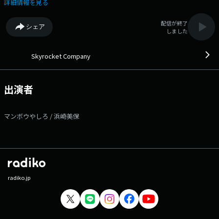
なたはリスナー社員！ 働く人はもちろん、老若男女全ての人が参加可能
詳細情報を見る
のアフター会議！ 夕方5時からのお耳の出社！お待ちしています！
▽17:25〜 【 交通情報 】 --- ▽17:39〜 【 湖池屋 歌エーーーール！
配信が終了
シェア
】 夕方5時台、ちょっと疲れが見えてくる時間。 まだお仕事をがんば
しました
る人も...アフター5を楽しむ人も...音楽でアナタの背中を押させてくださ
い！ アナタのシチュエーションにピッタリハマる１曲で今日を軽やかに
乗り切りましょう！ 月曜日から木曜日まで、曜日替わりのテーマであな
Skyrocket Company
たの参加をお待ちしています！ 水曜のテーマは【ピュア唄】 メッセ
ージ紹介された方には湖池屋お菓子詰め合わせをプレゼント！
▽17:53〜 【 TOKYO FM NEWS 】 --- ▽17:56〜 【 交通情報 】 --
出演者
- ▽18:00〜 【 キリン一番搾り あなたにCongratulations! 】 自分の誕
生日、大切な人の誕生日、初めて付き合った日、会社に受かった日… 両
親の結婚記念日、何かを始めた日、周年などなど…あなたが、お祝いした
マンボウやしろ / 浜崎美保
いことはありませんか？ スカロケから、あなたに Congratulations!の乾
杯をお送りします！ 家事に、残業に忙しい毎日ですが一旦やめて、特別
な日くらい乾杯しましょう！ ▽18:15〜 【 スカロケ資産運用部 】
「お金」や「経済」の仕組みなどを学ぶコーナーです。 ▽18:36〜 【
交通情報 】 --- ▽19:05〜 【 スカロケ一番搾り 】 曜日替わりでス
カロケの一番搾りなコーナーをお届けします！ 水曜日は【スカロケ一
番搾り スナックスカロケ～1軒目】 日常の中で起きた「ふとしたこと」
radiko.jp
や「小さな疑問」、誰かに共有したい「どうでもいいこと」などを肴に、
リスナー社員とゆるーく語り合うトークコーナーです。 「スナックスカ
ロケ」では、メッセージを募集しています！日常で感じた「ふとしたこ
と」や「小さな疑問」、誰かに話したい「どうでもいいこと」など、トー