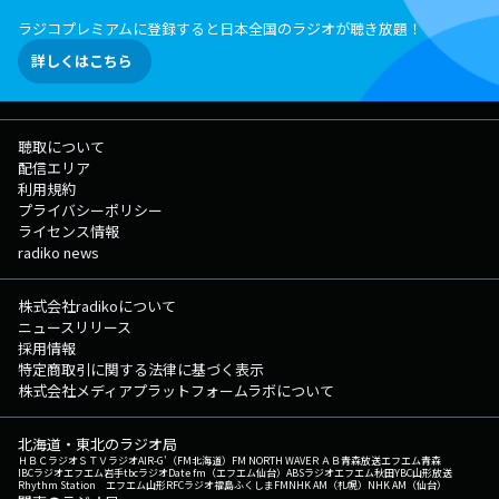
クの肴になりそうな話題であれば、何でも大歓迎です。 キリン一番搾り
ラジコプレミアムに登録すると日本全国のラジオが聴き放題！
1ケースのプレゼントも！ 番組Webサイト：
https://www.tfm.co.jp/sky/ メッセージフォーム：
詳しくはこちら
https://www.tfm.co.jp/f/sc/message Xハッシュタグは「#スカロ
ケ」 Xアカウントは「@Skyrocket_Co」
聴取について
配信エリア
利用規約
プライバシーポリシー
ライセンス情報
radiko news
株式会社radikoについて
ニュースリリース
採用情報
特定商取引に関する法律に基づく表示
株式会社メディアプラットフォームラボについて
北海道・東北のラジオ局
ＨＢＣラジオ
ＳＴＶラジオ
AIR-G'（FM北海道）
FM NORTH WAVE
ＲＡＢ青森放送
エフエム青森
IBCラジオ
エフエム岩手
tbcラジオ
Date fm（エフエム仙台）
ABSラジオ
エフエム秋田
YBC山形放送
Rhythm Station エフエム山形
RFCラジオ福島
ふくしまFM
NHK AM（札幌）
NHK AM（仙台）