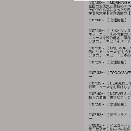
▽07:00〜 【 MORNING H
全国のお天気と最新のHEAD
その中から気になった話題
学習院大学非常勤講師の【
▽07:08〜 【 交通情報 】
---
▽07:10〜 【 リポビタンD 
ネットニュースの内側にい
ニュースを読み解き、塚越
けさのテーマは「イメージが
▽07:20〜 【 ONE MORE
気になるニュースを“もう
けさのテーマは、「日本の
▽07:29〜 【 交通情報 】
---
▽07:33〜 【 TODAY'S WE
---
▽07:35〜 【 HEADLINE 
最新ニュースをお届けしま
▽07:40〜 【 NOEVIR Song 
数々の名曲・偉大なアーテ
▽07:50〜 【 交通情報 】
---
▽07:52〜 【 羽田フラ
---
▽08:01〜 【 イエローハット
毎日数字から世の中の動向