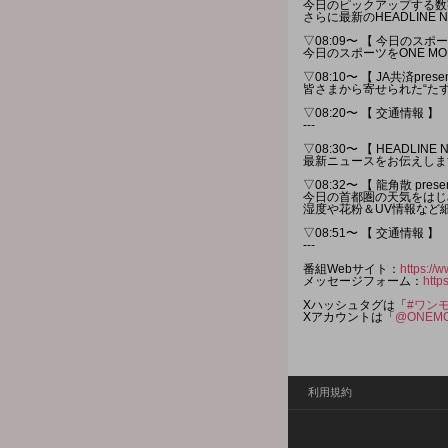
今日のピックアップする数
さらに最新のHEADLINE
▽08:09〜 【 今日のスポー
今日のスポーツをONE M
▽08:10〜 【 JA共済prese
皆さまから寄せられた“た
▽08:20〜 【 交通情報 】
---
▽08:30〜 【 HEADLINE 
最新ニュースをお伝えしま
▽08:32〜 【 龍角散 pres
今日の首都圏の天気をはじ
湿度や花粉＆UV情報など
▽08:51〜 【 交通情報 】
---
番組Webサイト：
https://w
メッセージフォーム：
http
Xハッシュタグは「
#ワン
Xアカウントは「
@ONEMO
利用規約