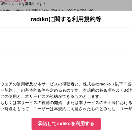
G 公式Xで実施！★
の声=ワンコメを募集中です！
ーアナウンサーの“吉田明世”がお届けする「ONE MORNING」。
スタートさせましょう！
radikoに関する利用規約等
クエストもHPから募集中！！
ジナルステッカーをプレゼントしています。
あります。 また内容も一部変更となる場合があります ]
！
NEWS & WEATHER 】
のお天気は？
ワンジャッジ 】
本になる人)は・・・」
人、その理由やエピソードも教えてください！
公式Xや番組メッセージフォームからお願いします！
紹介していきます。
】
えします。
NEWS & WEATHER 】
天気予報をお届けします。
C 】
承諾してradikoを利用する
演！ 日本各地で開催される競技会などを通して、かつての名選手から将来有望な