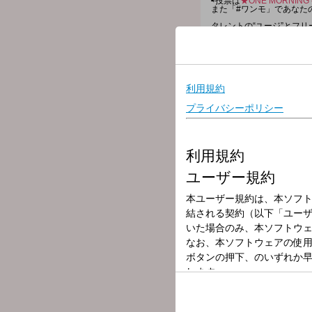
⇨投票は
★ONE MORNIN
また「#ワンモ」であなた
タレントの“ユージ”とフリ
今日も一緒に素敵な1日を
みなさんのミュージックリ
採用された方には番組オリ
[ 時間多少前後する場合が
★AuDeeページはこちら
▽06:00〜 【 HEADLINE 
今朝の最新ニュース、最新
▽06:15〜 【 ワンコメ・
今日のテーマは、
「私のロールモデル(お手
・職場の・・・
・家族の・・・
・有名、著名人の・・・
・友人の・・・
あなたがお手本にしている
「ONE MORNING」
7時台、8時台でも随所で
▽06:25〜 【 WEATHER 
全国の最新のお天気をお伝
▽06:30〜 【 HEADLINE 
HEADLINE NEWSと
▽06:55〜 【 MY OLYMPI
トップアスリートたちが出
マゴまで選手を紹介。