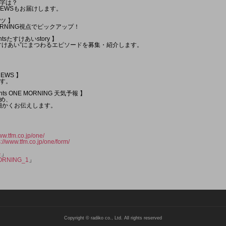
字は？
 NEWSもお届けします。
ツ 】
ORNING視点でピックアップ！
ntsたすけあいstory 】
すけあい”にまつわるエピソードを募集・紹介します。
NEWS 】
す。
ents ONE MORNING 天気予報 】
め、
細かくお伝えします。
ww.tfm.co.jp/one/
s://www.tfm.co.jp/one/form/
モ
」
RNING_1
」
Copyright © radiko co., Ltd. All rights reserved