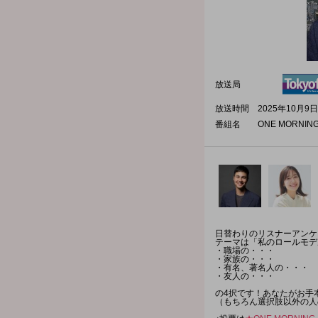
放送局
放送時間
2025年10月9日
番組名
ONE MORNIN
日替わりのリスナーアンケ
テーマは「私のロールモデ
・職場の・・・
・家族の・・・
・有名、著名人の・・・
・友人の・・・
の4択です！あなたがお手
（もちろん選択肢以外の