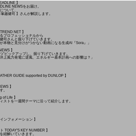
EADLINE 】
LINE NEWSをお届け。
について、
 塚越健司 】さんが解説します。
TREND NET 】
るプロフェッショナルから
健司さんと掘り下げていきます。
本物と見分けがつかない動画になる生成AI『Sora』」
 NEWS 】
1つ”ピックアップし、掘り下げていきます。
洋上風力発電に逆風、エネルギー基本計画への影響は？」
ATHER GUIDE supported by DUNLOP 】
NEWS 】
す。
of Life 】
ィストを一週間テーマに沿って紹介します。
イトインフォメーション 】
 TODAY'S KEY NUMBER 】
を紐解いていきます。