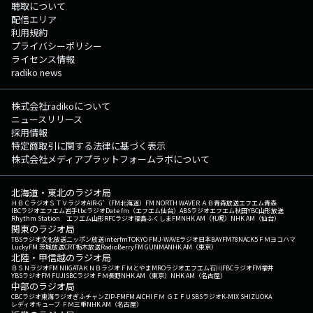
聴取について
配信エリア
利用規約
プライバシーポリシー
ライセンス情報
radiko news
株式会社radikoについて
ニュースリリース
採用情報
特定商取引に関する法律に基づく表示
株式会社メディアプラットフォームラボについて
北海道・東北のラジオ局
ＨＢＣラジオ
ＳＴＶラジオ
AIR-G'（FM北海道）
FM NORTH WAVE
ＲＡＢ青森放送
エフエム青森
IBCラジオ
エフエム岩手
tbcラジオ
Date fm（エフエム仙台）
ABSラジオ
エフエム秋田
YBC山形放送
Rhythm Station エフエム山形
RFCラジオ福島
ふくしまFM
NHK AM（札幌）
NHK AM（仙台）
関東のラジオ局
TBSラジオ
文化放送
ニッポン放送
interfm
TOKYO FM
J-WAVE
ラジオ日本
BAYFM78
NACK5
ＦＭヨコハマ
LuckyFM 茨城放送
CRT栃木放送
RadioBerry
FM GUNMA
NHK AM（東京）
北陸・甲信越のラジオ局
ＢＳＮラジオ
FM NIIGATA
ＫＮＢラジオ
ＦＭとやま
MROラジオ
エフエム石川
FBCラジオ
FM福井
YBSラジオ
FM FUJI
SBCラジオ
ＦＭ長野
NHK AM（東京）
NHK AM（名古屋）
中部のラジオ局
CBCラジオ
東海ラジオ
ぎふチャン
ZIP-FM
FM AICHI
ＦＭ ＧＩＦＵ
SBSラジオ
K-MIX SHIZUOKA
レディオキューブ ＦＭ三重
NHK AM（名古屋）