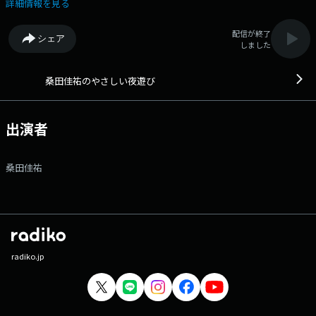
る番組です。 時にはアカデミックに音楽講座をおっぴろげたり、時には
詳細情報を見る
得意種目シモネタで暴れたり、時にはリスナーと電話でクイズで直接バト
ルなど、気まぐれ企画で出たとこ勝負。その上、ほとんどが生放送と言
配信が終了
シェア
う、やる気満タンのプログラム。 番組終盤には、桑田佳祐自らギター片
しました
手に歌う、生歌コーナーもあります。これは他では聞けない超レアな生
歌。要チェック！ 番組Webサイト：
https://www.tfm.co.jp/yoasobi/ メッセージフォーム：
桑田佳祐のやさしい夜遊び
https://www.tfm.co.jp/yoasobi/message/ FAX：03-3221-1800
出演者
桑田佳祐
radiko.jp