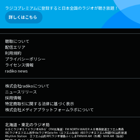
ラジコプレミアムに登録すると日本全国のラジオが聴き放題！
詳しくはこちら
聴取について
配信エリア
利用規約
プライバシーポリシー
ライセンス情報
radiko news
株式会社radikoについて
ニュースリリース
採用情報
特定商取引に関する法律に基づく表示
株式会社メディアプラットフォームラボについて
北海道・東北のラジオ局
ＨＢＣラジオ
ＳＴＶラジオ
AIR-G'（FM北海道）
FM NORTH WAVE
ＲＡＢ青森放送
エフエム青森
IBCラジオ
エフエム岩手
tbcラジオ
Date fm（エフエム仙台）
ABSラジオ
エフエム秋田
YBC山形放送
Rhythm Station エフエム山形
RFCラジオ福島
ふくしまFM
NHK AM（札幌）
NHK AM（仙台）