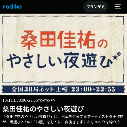
プラン変更
10/11
23:00-23:55
土
TOKYO FM
桑田佳祐のやさしい夜遊び
「桑田佳祐のやさしい夜遊び」は、日本を代表するアーティスト桑田佳祐
が、毎週ひとつの「お題」をもとに、自由きままにおしゃべりを繰り広げ