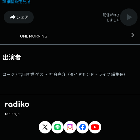
所」について話してくれます！ メッセージテーマは、高市首相が労働
詳細情報を見る
時間規制の「緩和」を検討指示したことから、 「残業に思うこと」 あ
なたが残業について思うこと、残業エピソード、 残業代でるならもっと
配信が終了
シェア
残業したいか？など、メッセージお待ちしています！ ワンモの公式Xで
しました
は、投票「ワンジャッジ」も行います。 【ユージ】と、【吉田明世】
がお届けする 「ONE MORNING」。 今日も「ONE MORNING」で1日をス
タートさせましょう！ #ワンモ で”あなたの声”も聞かせてください。 詳
ONE MORNING
しくは番組のHPもしくは番組公式Xをご覧ください。 選曲は、【 Best
Hits Morning 】と題して、 朝に心地よい！1日のスタートにピッタリな楽
曲をセレクトしていきます。 今週も朝に聴きたい【 Best Hits Request
出演者
】、エピソードと共にお待ちしています！！！ [ 時間多少前後する場
合があります。 また内容も一部変更となる場合があります ] ▽06:00〜
【 HEADLINE NEWS & WEATHER 】 今朝の最新ニュースは？
ユージ / 吉田明世 ゲスト: 神庭亮介（ダイヤモンド・ライフ 編集長）
▽06:15〜 【 ワンコメ・ワンジャッジ 】 番組がピックアップしたニュー
スやトピックスについてのアナタの意見＝ワンコメをお聞かせくださ
い。 詳しくは番組公式Xをご覧ください。 ▽06:25〜 【 WEATHER
】 全国の最新天気をお伝えします。 ▽06:30〜 【 HEADLINE NEWS &
WEATHER 】 HEADLINE NEWSと天気予報をお届けします。
▽06:55〜 【 MY OLYMPIC 】 トップアスリートたちが出演！ 日本各地
で開催される競技会などを通して、かつての名選手から将来有望なオリン
radiko.jp
ピック代表選手のタマゴまで選手を紹介。 ▽07:00〜 【 MORNING
HEADLINE 】 お天気と最新のHEADLINE NEWSをお届け。 ▽07:08〜
【 交通情報 】 --- ▽07:10〜 【 リポビタンD TREND NET 】 今、知
っておくべき注目のトレンドを、ネットメディアを発信する内側の人物、