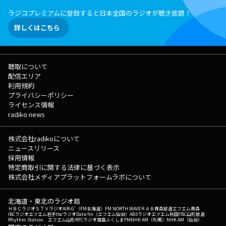
現代の情報のプロフェッショナルたちが日替わりで解説します。
ラジコプレミアムに登録すると日本全国のラジオが聴き放題！
▽07:20〜 【 メットライフ生命 presents マイ マネーハック 】 未来の自
分のため、家族のため、保険や投資、これからの“おかね”について気にな
詳しくはこちら
っていることはありませんか？ ニュースや身近な話題をきっかけに、
この時代にあった「マネーハック」について、マネーのエキスパートであ
る、ファイナンシャルプランナーさん達に教えてもらいます。 また、
番組では、あなたからの"おかね"にまつわる質問・悩みも募集中！ さら
聴取について
に、毎週お金にまつわるクイズも出題しますので、聴けば、マネーの知識
配信エリア
が少しアップデートされるコーナーです♪ ▽07:29〜 【 交通情報
利用規約
】 --- ▽07:33〜 【 TODAY'S WEATHER GUIDE 】 今日の天気をお伝
プライバシーポリシー
えします。 ▽07:35〜 【 HEADLINE NEWS 】 最新ニュースをお届け
ライセンス情報
します。 ▽07:40〜 【 NOEVIR Song of Life 】 数々の名曲・偉大なア
radiko news
ーティストを一週間テーマに沿って紹介します。 ▽07:50〜 【 交通情
報 】 --- ▽07:52〜 【 羽田フライトインフォメーション 】 ---
▽08:01〜 【 イエローハット TODAY'S KEY NUMBER 】 この数字を知っ
株式会社radikoについて
ておけば、会議や朝礼で話せる！ 今日のニュースを象徴するたった一つ
ニュースリリース
の数字を紹介します。 ▽08:09〜 【 今日のスポーツ 】 今日、注目の
採用情報
スポーツを60秒でまるっとチェックします。今朝チェックするの
特定商取引に関する法律に基づく表示
は…？ ▽08:10〜 【 NEW TREND ONE 】 今、注目されているアイテ
株式会社メディアプラットフォームラボについて
ム・企業・人物などにフォーカス！ ▽08:20〜 【 交通情報 】 ---
▽08:30〜 【 HEADLINE NEWS 】 最新ニュースをお伝えします。
北海道・東北のラジオ局
▽08:32〜 【 龍角散 presents ONE MORNING 天気予報 】 今日の首都圏
ＨＢＣラジオ
ＳＴＶラジオ
AIR-G'（FM北海道）
FM NORTH WAVE
ＲＡＢ青森放送
エフエム青森
の天気をはじめ、湿度や花粉＆UV情報など細かくお伝えします。
IBCラジオ
エフエム岩手
tbcラジオ
Date fm（エフエム仙台）
ABSラジオ
エフエム秋田
YBC山形放送
Rhythm Station エフエム山形
RFCラジオ福島
ふくしまFM
NHK AM（札幌）
NHK AM（仙台）
▽08:38〜 【 キヤノンマーケティングジャパン presents Solution in my