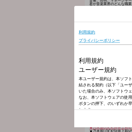
音響、照明、マネージャー
君が音楽業界のどんな職業
君が興味を持っている仕事
どんな魅力があるのかを校
---番組へのメッセージはコチ
◇
学校掲示板に書き込む
（
◇
メールを送る
◇
公式LINEアカウントか
◇FAXを送る：03-3221-18
★
番組WEBサイトはコチラ
【今夜の時間割】
▽22:00～『生放送教室
▽22:18頃～『乃木坂LOC
▽22:30頃～『生放送教
▽22:55頃～(一部地域を除き
▽23:00頃～ 『ANZEN LO
▽23:08頃～『ミセスLOCKS
▽23:30頃～『生放送教
SCHOOL OF LOCK
各曜日の詳しい時間割は
S
---今夜の各LOCKS!の授業
▽22:18頃～『乃木坂LOCK
“和（なぎ）の講師” 乃木
今夜の授業は…和先生が大
ことは分かってますが大好
メッセージは「乃木坂46
ハッシュタグは「#乃木坂LOC
★乃木坂LOCKS!(井上和
★乃木坂LOCKS!(井上和
★乃木坂LOCKS!(井上和