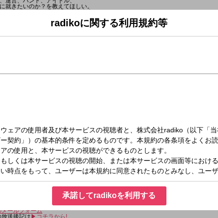
、運営、バンド、アイドル、
に就きたいのか？を教えてほしい。
がアーティストにとってどんな存在なのか？
長・教頭が答えてくれるぞ！
radikoに関する利用規約等
ラから!---
掲示板は登録無料のアプリです!）
ら送る
00
!
①』＜こもり校長・アンジー教頭＞
KS!(井上和)』＜井上和(乃木坂46)＞
室②』＜こもり校長・アンジー教頭＞
)『どっちのCat or Dog』
CKS!』
!』＜Mrs. GREEN APPLE＞
室③』＜こもり校長・アンジー教頭＞
!は毎日入れ替わりでアーティスト講師が登場!
CHOOL OF LOCK!の入学のしおり
をチェック!
内容はコチラ!---
S!(井上和)』
坂46・5期生の井上和先生が、生徒のみんなとの輪（わ=和）を大切に作っていく場所が
好きなアニメについて語ります!! アニメにハマったきっかけや見ていたアニメ遍歴
きだから語ります！
(井上和)掲示板」&「メール」からお願いします！！
KS」ですପ(꒪ˊ꒳ˋ꒪)ଓ
承諾してradikoを利用する
)掲示板へ
)のメールフォーム
)の放送後記は
▶︎コチラから!