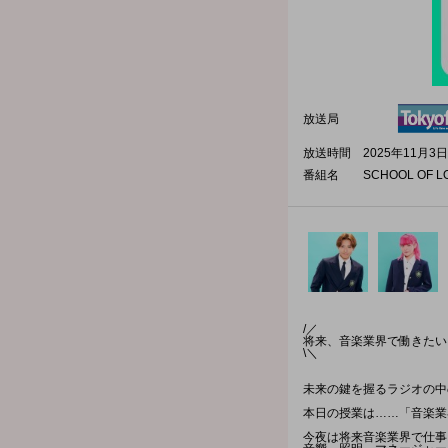
放送局
放送時間
2025年11月3日
番組名
SCHOOL OF L
/／
将来、音楽業界で働きたい
\＼
未来の鍵を握るラジオの中のSC
本日の授業は……「音楽業
今夜は将来音楽業界で仕事