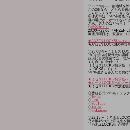
▽22:55頃～(一部地域を除き
この2択なら、どちらを選
こんなシチュエーションな
生徒の声は、"今"を知る
君の選択が、かつてない"
さあ、選ぶのはどっち？
◇
特設サイト
23:00〜23:06 『ANZEN 
毎週月曜日は、安藤全一(ア
★ANZEN LOCKS!への
★ANZEN LOCKS!の特
▽23:08頃～『ミセス LOC
"今"を学ぶ超現代史の講師 Mr
超現代史の授業では、君が
でも自由に受付中！
［ミセスLOCKS!掲示板
スLOCKS」です！
"今"を生きるみんなと共に
★ミセスLOCKS!掲示板へ
★ミセスLOCKS!へのメー
★ミセスLOCKS!の放送後
◎番組公式SNSもチェック
◇
Twitter
◇
LINE
◇
YouTube
◇
TikTok
◇
Instagram
▽22:15〜 【 乃木坂LOCKS
乃木坂46の井上和先生が
『乃木坂LOCKS!』が開講!