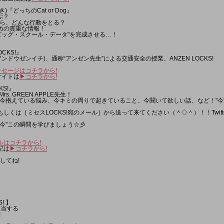
)『どっちのCat or Dog』
ぶ？
ら、どんな行動をとる？
ための貴重な情報！
ビッグ・スクール・データ"を完成させる…！
LOCKS!』
ンドウゼンイチ)、通称“アンゼン先生”による交通安全の授業、ANZEN LOCKS!
メッセージはコチラから!
設サイトは
▶︎コチラから!
KS!』
s. GREEN APPLE先生！
今抱えている悩み、今キミの周りで起きていること、今聞いて欲しい話、など！"今
］もしくは［ミセスLOCKS!宛のメール］から送って来てください（＾◇＾）！！Twit
"今"この瞬間を学びましょう☆彡
ルはコチラから!
記は
▶︎コチラから!
してね!
! 】
担当する
!