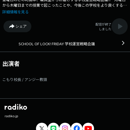
から木曜日までの授業で起こったことや、今後この学校をより良くするた
めにはどうしたらいいのかなど、様々なことを話し合う会議です。 と言
詳細情報を見る
いつつ、雑談ばっかりして会議にならないこともあるかもしれないので、
生徒のみんなも気軽に聴いて欲しいし、この学校に対する意見や提案など
配信が終了
シェア
も気軽に［学校運営戦略会議掲示板］に書き込んでくれ!!! ★番組WEB
しました
サイトはコチラ! ---番組へのメッセージはコチラから！--- ◇学校運
営戦略会議掲示板に書き込む（掲示板は登録無料のアプリです!） ◇メー
ルを送る ◇FAX：03-3221-1800 ▽22:07〜 【 応援部 宣言メイト!
SCHOOL OF LOCK! FRIDAY 学校運営戦略会議
supported by カロリーメイト 】 “こもり顧問”と、“アンジー副顧問”が
受験生の君を応全力で応援！！ こもり顧問&アンジー副顧問に応援し
てほしい受験にまつわる悩みや不安を 受験や志望校に向けた決意の言葉
出演者
「宣言」とともに送ってください！ 番組Webサイト：
https://www.tfm.co.jp/lock/ メッセージフォーム：
https://www.tfm.co.jp/lock/mail/ FAX：03-3221-1800 Xハッシュタグ
こもり校長 / アンジー教頭
は「#スクールオブロック」 Xアカウントは「@sol_info」
radiko.jp