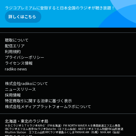
ラジコプレミアムに登録すると日本全国のラジオが聴き放題！
詳しくはこちら
聴取について
配信エリア
利用規約
プライバシーポリシー
ライセンス情報
radiko news
株式会社radikoについて
ニュースリリース
採用情報
特定商取引に関する法律に基づく表示
株式会社メディアプラットフォームラボについて
北海道・東北のラジオ局
ＨＢＣラジオ
ＳＴＶラジオ
AIR-G'（FM北海道）
FM NORTH WAVE
ＲＡＢ青森放送
エフエム青森
IBCラジオ
エフエム岩手
tbcラジオ
Date fm（エフエム仙台）
ABSラジオ
エフエム秋田
YBC山形放送
Rhythm Station エフエム山形
RFCラジオ福島
ふくしまFM
NHK AM（札幌）
NHK AM（仙台）