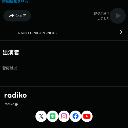
ティストを紹介！ ▽27:30〜 【 No.16 】 --- 番組Webサイト：
詳細情報を見る
https://www.tfm.co.jp/dragon/ Xハッシュタグは「#radiodragon」
Xアカウントは「@RADIO_DRAGON」
配信が終了
シェア
しました
RADIO DRAGON -NEXT-
出演者
菅野結以
radiko.jp