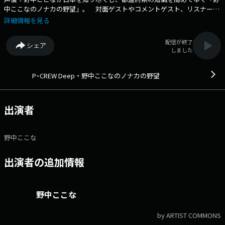
中ここなのノナカの野望」。 対面ゲストやコメントゲスト、リスナーの
情報・メッセージなどから、都道府県あるあるや観光スポット、グルメ情
詳細情報を見る
報などをインプットして行きます！ 野中ここなの“都道府県力”を高める
にはアナタの力が必要不可欠！ 素敵な日本を再発見！パーソナリティ、
配信が終了
シェア
ゲスト、リスナーが三位一体となって「ノナカの野望」を実現することは
しました
できるのか？ メンバーシップでは、特別コンテンツとして野中ここなが
その回にクローズアップした都道府県のテストに挑戦・・・果たして。
スペシャルプランでは、クローズアップした都道府県を舞台にした脚本を
PｰCREW Deep・野中ここなのノナカの野望
野中ここなが「朗読劇」を熱演します！ あらゆる形で都道府県を制覇！
「野中ここなのノナカの野望」どうぞお楽しみに！ 番組Webサイト：
https://audee-membership.jp/cocona-nonaka メッセージフォーム：
出演者
https://www.tfm.co.jp/f/cocona-nonaka/message
野中ここな
出演者の追加情報
野中ここな
by ARTIST COMMONS