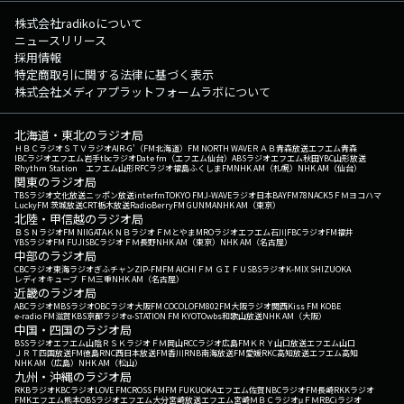
株式会社radikoについて
ニュースリリース
採用情報
特定商取引に関する法律に基づく表示
株式会社メディアプラットフォームラボについて
北海道・東北のラジオ局
ＨＢＣラジオ
ＳＴＶラジオ
AIR-G'（FM北海道）
FM NORTH WAVE
ＲＡＢ青森放送
エフエム青森
IBCラジオ
エフエム岩手
tbcラジオ
Date fm（エフエム仙台）
ABSラジオ
エフエム秋田
YBC山形放送
Rhythm Station エフエム山形
RFCラジオ福島
ふくしまFM
NHK AM（札幌）
NHK AM（仙台）
関東のラジオ局
TBSラジオ
文化放送
ニッポン放送
interfm
TOKYO FM
J-WAVE
ラジオ日本
BAYFM78
NACK5
ＦＭヨコハマ
LuckyFM 茨城放送
CRT栃木放送
RadioBerry
FM GUNMA
NHK AM（東京）
北陸・甲信越のラジオ局
ＢＳＮラジオ
FM NIIGATA
ＫＮＢラジオ
ＦＭとやま
MROラジオ
エフエム石川
FBCラジオ
FM福井
YBSラジオ
FM FUJI
SBCラジオ
ＦＭ長野
NHK AM（東京）
NHK AM（名古屋）
中部のラジオ局
CBCラジオ
東海ラジオ
ぎふチャン
ZIP-FM
FM AICHI
ＦＭ ＧＩＦＵ
SBSラジオ
K-MIX SHIZUOKA
レディオキューブ ＦＭ三重
NHK AM（名古屋）
近畿のラジオ局
ABCラジオ
MBSラジオ
OBCラジオ大阪
FM COCOLO
FM802
FM大阪
ラジオ関西
Kiss FM KOBE
e-radio FM滋賀
KBS京都ラジオ
α-STATION FM KYOTO
wbs和歌山放送
NHK AM（大阪）
中国・四国のラジオ局
BSSラジオ
エフエム山陰
ＲＳＫラジオ
ＦＭ岡山
RCCラジオ
広島FM
ＫＲＹ山口放送
エフエム山口
ＪＲＴ四国放送
FM徳島
RNC西日本放送
FM香川
RNB南海放送
FM愛媛
RKC高知放送
エフエム高知
NHK AM（広島）
NHK AM（松山）
九州・沖縄のラジオ局
RKBラジオ
KBCラジオ
LOVE FM
CROSS FM
FM FUKUOKA
エフエム佐賀
NBCラジオ
FM長崎
RKKラジオ
FMKエフエム熊本
OBSラジオ
エフエム大分
宮崎放送
エフエム宮崎
ＭＢＣラジオ
μＦＭ
RBCiラジオ