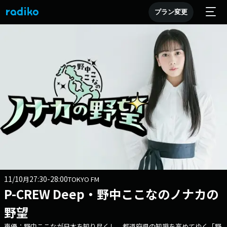
プラン変更
11/10
27:30-28:00
月
TOKYO FM
P-CREW Deep・野中ここなのノナカの
野望
声優：野中ここなが日本を知り尽くし、都道府県の知識を高めてゆく「野