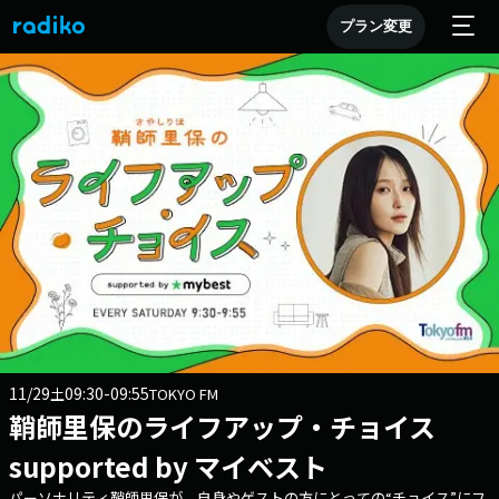
プラン変更
11/29
09:30-09:55
土
TOKYO FM
鞘師里保のライフアップ・チョイス
supported by マイベスト
パーソナリティ鞘師里保が、自身やゲストの方にとっての“チョイス”にフ