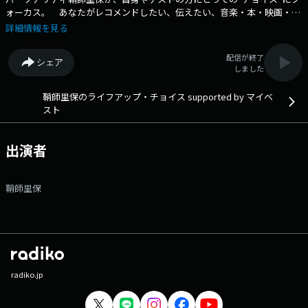
ォーカス。 あなたがレコメンドしたい、伝えたい、音楽・本・映画・ア
プリ・キャラ・期間限定の食べ物などなど…を教えてください。 このほ
詳細情報を見る
か、番組への感想や、鞘師里保に聞きたいこと、相談…など、メッセージ
を大募集中です。 マイベスト公式Youtube Chで展開するスピンオフ企
配信が終了
シェア
画、 鞘師里保に検証してもらいたいテーマやアイテムもこちらにお寄せ
しました
ください！ 番組Webサイト：https://www.tfm.co.jp/choice/ メッセ
ージフォーム：https://www.tfm.co.jp/f/choice/message
鞘師里保のライフアップ・チョイス supported by マイベ
スト
出演者
鞘師里保
radiko.jp