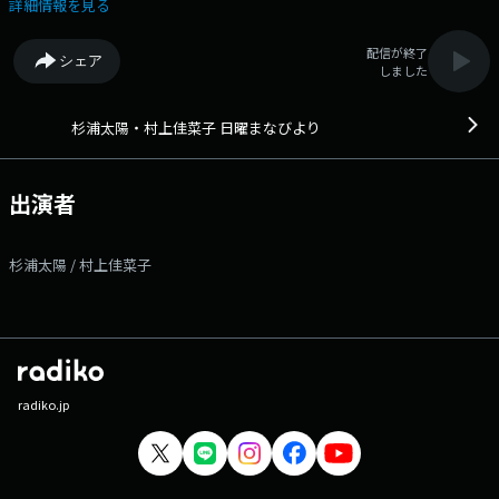
ックを紐解いて、 誰もが今よりちょっと成長することを目指す学びのプ
詳細情報を見る
ログラム。 今週は『冬こそご用心！ノロウイルスによる食中毒 』 今
シーズンは例年より早いペースで増加傾向... ノロウイルス対策の4原則な
配信が終了
シェア
ど学びます。 番組Webサイト：https://www.tfm.co.jp/manabiyori/
しました
メッセージフォーム：https://www.tfm.co.jp/f/manabiyori/message
Xハッシュタグは「#まなびより」 Xアカウントは「@manabiyori_tfm」
杉浦太陽・村上佳菜子 日曜まなびより
出演者
杉浦太陽 / 村上佳菜子
radiko.jp