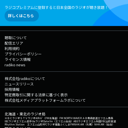
ラジコプレミアムに登録すると日本全国のラジオが聴き放題！
詳しくはこちら
聴取について
配信エリア
利用規約
プライバシーポリシー
ライセンス情報
radiko news
株式会社radikoについて
ニュースリリース
採用情報
特定商取引に関する法律に基づく表示
株式会社メディアプラットフォームラボについて
北海道・東北のラジオ局
ＨＢＣラジオ
ＳＴＶラジオ
AIR-G'（FM北海道）
FM NORTH WAVE
ＲＡＢ青森放送
エフエム青森
IBCラジオ
エフエム岩手
tbcラジオ
Date fm（エフエム仙台）
ABSラジオ
エフエム秋田
YBC山形放送
Rhythm Station エフエム山形
RFCラジオ福島
ふくしまFM
NHK AM（札幌）
NHK AM（仙台）