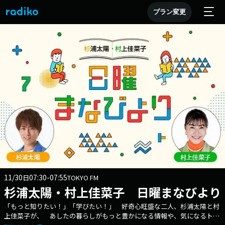
プラン変更
11/30
07:30-07:55
日
TOKYO FM
杉浦太陽・村上佳菜子 日曜まなびより
「もっと知りたい！」「学びたい！」 好奇心旺盛な二人、杉浦太陽と村
上佳菜子が、 あしたの暮らしがもっと豊かになる情報や、気になるトピ