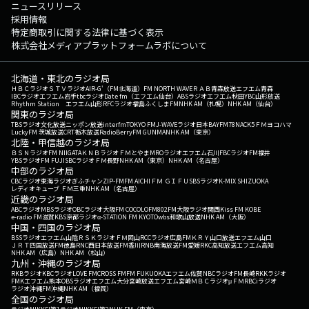
ニュースリリース
採用情報
特定商取引に関する法律に基づく表示
株式会社メディアプラットフォームラボについて
北海道・東北のラジオ局
ＨＢＣラジオ
ＳＴＶラジオ
AIR-G'（FM北海道）
FM NORTH WAVE
ＲＡＢ青森放送
エフエム青森
IBCラジオ
エフエム岩手
tbcラジオ
Date fm（エフエム仙台）
ABSラジオ
エフエム秋田
YBC山形放送
Rhythm Station エフエム山形
RFCラジオ福島
ふくしまFM
NHK AM（札幌）
NHK AM（仙台）
関東のラジオ局
TBSラジオ
文化放送
ニッポン放送
interfm
TOKYO FM
J-WAVE
ラジオ日本
BAYFM78
NACK5
ＦＭヨコハマ
LuckyFM 茨城放送
CRT栃木放送
RadioBerry
FM GUNMA
NHK AM（東京）
北陸・甲信越のラジオ局
ＢＳＮラジオ
FM NIIGATA
ＫＮＢラジオ
ＦＭとやま
MROラジオ
エフエム石川
FBCラジオ
FM福井
YBSラジオ
FM FUJI
SBCラジオ
ＦＭ長野
NHK AM（東京）
NHK AM（名古屋）
中部のラジオ局
CBCラジオ
東海ラジオ
ぎふチャン
ZIP-FM
FM AICHI
ＦＭ ＧＩＦＵ
SBSラジオ
K-MIX SHIZUOKA
レディオキューブ ＦＭ三重
NHK AM（名古屋）
近畿のラジオ局
ABCラジオ
MBSラジオ
OBCラジオ大阪
FM COCOLO
FM802
FM大阪
ラジオ関西
Kiss FM KOBE
e-radio FM滋賀
KBS京都ラジオ
α-STATION FM KYOTO
wbs和歌山放送
NHK AM（大阪）
中国・四国のラジオ局
BSSラジオ
エフエム山陰
ＲＳＫラジオ
ＦＭ岡山
RCCラジオ
広島FM
ＫＲＹ山口放送
エフエム山口
ＪＲＴ四国放送
FM徳島
RNC西日本放送
FM香川
RNB南海放送
FM愛媛
RKC高知放送
エフエム高知
NHK AM（広島）
NHK AM（松山）
九州・沖縄のラジオ局
RKBラジオ
KBCラジオ
LOVE FM
CROSS FM
FM FUKUOKA
エフエム佐賀
NBCラジオ
FM長崎
RKKラジオ
FMKエフエム熊本
OBSラジオ
エフエム大分
宮崎放送
エフエム宮崎
ＭＢＣラジオ
μＦＭ
RBCiラジオ
ラジオ沖縄
FM沖縄
NHK AM（福岡）
全国のラジオ局