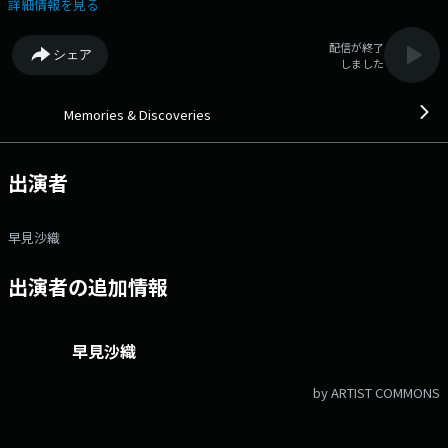
揮者の坂入健司郎さんが、 『スペインへの憧れ』というテーマで選
詳細情報を見る
曲。 第一線で活躍するミュージシャン、著名クリエイター、文化人
が、それぞれのリコメンド楽曲で素敵な音楽空間をプロデュース。 懐か
配信が終了
シェア
しさを感じるナンバー、新たな出会いとなるようなナンバー等、幅広い世
しました
代に、時代を超えた邦・洋楽の名曲をお届け！ 番組Webサイト：
https://audee.jp/program/show/27337 メッセージフォーム：
https://form.audee.jp/memories/message
Memories & Discoveries
出演者
早見沙織
出演者の追加情報
早見沙織
by ARTIST COMMONS