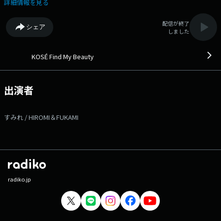
テーマにビューティトーク。 ゲストのメソッドやルーティン、最新の美
詳細情報を見る
容トレンドなどを紹介します。 自分らしい、新たな「わたしのキレイ」
を発見し、いつも美しく輝きたい！ そんなあなたと共に成長していくプ
配信が終了
シェア
ログラムです。 番組Webサイト：
しました
https://www.tfm.co.jp/findmybeauty/ メッセージフォーム：
https://www.tfm.co.jp/f/findmybeauty/message
KOSÉ Find My Beauty
出演者
すみれ / HIROMI＆FUKAMI
radiko.jp