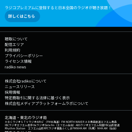
ラジコプレミアムに登録すると日本全国のラジオが聴き放題！
詳しくはこちら
聴取について
配信エリア
利用規約
プライバシーポリシー
ライセンス情報
radiko news
株式会社radikoについて
ニュースリリース
採用情報
特定商取引に関する法律に基づく表示
株式会社メディアプラットフォームラボについて
北海道・東北のラジオ局
ＨＢＣラジオ
ＳＴＶラジオ
AIR-G'（FM北海道）
FM NORTH WAVE
ＲＡＢ青森放送
エフエム青森
IBCラジオ
エフエム岩手
tbcラジオ
Date fm（エフエム仙台）
ABSラジオ
エフエム秋田
YBC山形放送
Rhythm Station エフエム山形
RFCラジオ福島
ふくしまFM
NHK AM（札幌）
NHK AM（仙台）