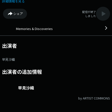
ックライターの板倉重雄さんが、 『バルトークは楽しい！』というテー
詳細情報を見る
マで選曲。 第一線で活躍するミュージシャン、著名クリエイター、文
化人が、それぞれのリコメンド楽曲で素敵な音楽空間をプロデュース。
配信が終了
シェア
懐かしさを感じるナンバー、新たな出会いとなるようなナンバー等、幅広
しました
い世代に、時代を超えた邦・洋楽の名曲をお届け！ 番組Webサイト：
https://audee.jp/program/show/27337 メッセージフォーム：
https://form.audee.jp/memories/message
Memories & Discoveries
出演者
早見沙織
出演者の追加情報
早見沙織
by ARTIST COMMONS