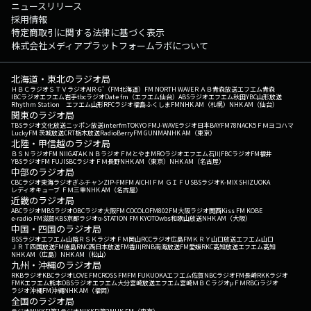
ニュースリリース
採用情報
特定商取引に関する法律に基づく表示
株式会社メディアプラットフォームラボについて
北海道・東北のラジオ局
ＨＢＣラジオ
ＳＴＶラジオ
AIR-G'（FM北海道）
FM NORTH WAVE
ＲＡＢ青森放送
エフエム青森
IBCラジオ
エフエム岩手
tbcラジオ
Date fm（エフエム仙台）
ABSラジオ
エフエム秋田
YBC山形放送
Rhythm Station エフエム山形
RFCラジオ福島
ふくしまFM
NHK AM（札幌）
NHK AM（仙台）
関東のラジオ局
TBSラジオ
文化放送
ニッポン放送
interfm
TOKYO FM
J-WAVE
ラジオ日本
BAYFM78
NACK5
ＦＭヨコハマ
LuckyFM 茨城放送
CRT栃木放送
RadioBerry
FM GUNMA
NHK AM（東京）
北陸・甲信越のラジオ局
ＢＳＮラジオ
FM NIIGATA
ＫＮＢラジオ
ＦＭとやま
MROラジオ
エフエム石川
FBCラジオ
FM福井
YBSラジオ
FM FUJI
SBCラジオ
ＦＭ長野
NHK AM（東京）
NHK AM（名古屋）
中部のラジオ局
CBCラジオ
東海ラジオ
ぎふチャン
ZIP-FM
FM AICHI
ＦＭ ＧＩＦＵ
SBSラジオ
K-MIX SHIZUOKA
レディオキューブ ＦＭ三重
NHK AM（名古屋）
近畿のラジオ局
ABCラジオ
MBSラジオ
OBCラジオ大阪
FM COCOLO
FM802
FM大阪
ラジオ関西
Kiss FM KOBE
e-radio FM滋賀
KBS京都ラジオ
α-STATION FM KYOTO
wbs和歌山放送
NHK AM（大阪）
中国・四国のラジオ局
BSSラジオ
エフエム山陰
ＲＳＫラジオ
ＦＭ岡山
RCCラジオ
広島FM
ＫＲＹ山口放送
エフエム山口
ＪＲＴ四国放送
FM徳島
RNC西日本放送
FM香川
RNB南海放送
FM愛媛
RKC高知放送
エフエム高知
NHK AM（広島）
NHK AM（松山）
九州・沖縄のラジオ局
RKBラジオ
KBCラジオ
LOVE FM
CROSS FM
FM FUKUOKA
エフエム佐賀
NBCラジオ
FM長崎
RKKラジオ
FMKエフエム熊本
OBSラジオ
エフエム大分
宮崎放送
エフエム宮崎
ＭＢＣラジオ
μＦＭ
RBCiラジオ
ラジオ沖縄
FM沖縄
NHK AM（福岡）
全国のラジオ局