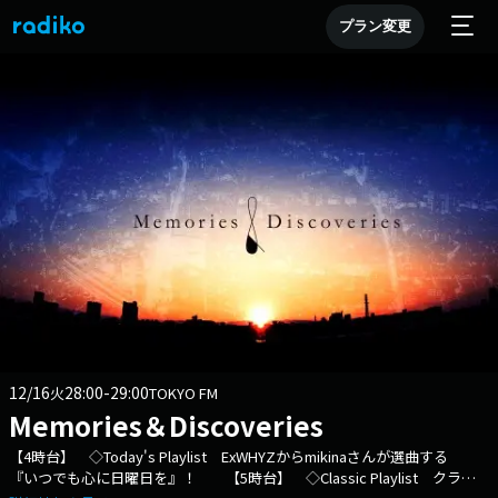
プラン変更
12/16
28:00-29:00
火
TOKYO FM
Memories＆Discoveries
【4時台】 ◇Today's Playlist ExWHYZからmikinaさんが選曲する
『いつでも心に日曜日を』！ 【5時台】 ◇Classic Playlist クラシ