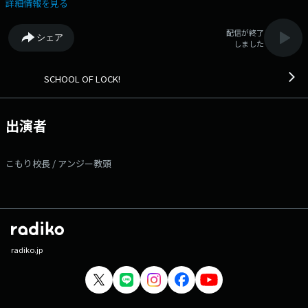
間！ 『スペシャル授業WEEK！！』 初日の今夜は【 GENERATIONS
詳細情報を見る
】先生の新曲を初解禁！ 作詞・作曲は、SUPER BEAVER 柳沢亮太 先
生！ 10時のオープニングから聞き逃すな！ お届けする授業は、「学
配信が終了
シェア
校生活で1番ありがとうを言いたい人」 生徒の君が学校生活を振り返っ
しました
た時に " ありがとう！" という感謝の気持ちを伝えたいのは誰？ エピ
ソードと共に教えてください。 そして！3月28日(土) 東京ガーデンシ
アターで開催する SCHOOL OF LOCK! 20周年記念ライブイベント 「MY
SCHOOL OF LOCK!
GENERATION 2026 supported by マイナビ」 アンダー18チケットを50組
100名にプレゼント中！ 詳しくは番組公式Xをチェック！ ---番組へ
のメッセージはコチラから!--- ◇学校掲示板に書き込む（掲示板は登録
出演者
無料のアプリです!） ◇メールを送る ◇公式LINEアカウントから送る
◇FAXを送る：03-3221-1800 ★番組WEBサイトはコチラ! 【今夜の
時間割】 ▽22:00～『生放送教室①』＜こもり校長・アンジー教頭＞
こもり校長 / アンジー教頭
▽22:18頃～『乃木坂LOCKS!(井上和)』＜井上和(乃木坂46)＞ ▽22:30頃
～『生放送教室②』＜こもり校長・アンジー教頭＞ ▽22:55頃～(一部地
域を除き)『どっちのCat or Dog』 ▽23:00頃～ 『ANZEN LOCKS!』
▽23:08頃～『ミセスLOCKS!』＜Mrs. GREEN APPLE＞ ▽23:30頃～『生
放送教室③』＜こもり校長・アンジー教頭＞ SCHOOL OF LOCK!は毎日
入れ替わりでアーティスト講師が登場! 各曜日の詳しい時間割はSCHOOL
OF LOCK!の入学のしおりをチェック! ---今夜の各LOCKS!の授業内容は
radiko.jp
コチラ!--- ▽22:18頃～『乃木坂LOCKS!(井上和)』 “和（なぎ）の講師”
乃木坂46・5期生の井上和先生が、生徒のみんなとの輪（わ=和）を大切に
作っていく場所が「乃木坂LOCKS!」 今夜の授業は…この1ヶ月の間に
生徒の皆さんから届いたメッセージをチェックしていきます!! 今月は和先