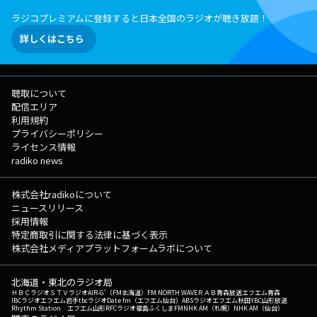
生の誕生日月ですけど...どうなるんでしょうか!? メッセージは「乃木
ラジコプレミアムに登録すると日本全国のラジオが聴き放題！
坂46(井上和)掲示板」&「メール」からお願いします！！ ハッシュタグ
は「#乃木坂LOCKS」ですପ(꒪ˊ꒳ˋ꒪)ଓ ★乃木坂LOCKS!(井上和)掲示板
詳しくはこちら
へ ★乃木坂LOCKS!(井上和)のメールフォーム ★乃木坂LOCKS!(井上和)
の放送後記は▶︎コチラから! ▽22:55頃～(一部地域を除き)『どっちの
Cat or Dog』 この2択なら、どちらを選ぶ？ こんなシチュエーション
なら、どんな行動をとる？ 生徒の声は、"今"を知るための貴重な情
聴取について
報！ 君の選択が、かつてない"ビッグ・スクール・データ"を完成させ
配信エリア
る…！ さあ、選ぶのはどっち？ ◇特設サイト ▽23:00〜23:06
利用規約
『ANZEN LOCKS!』 毎週月曜日は、安藤全一(アンドウゼンイチ)、通
プライバシーポリシー
称“アンゼン先生”による交通安全の授業、ANZEN LOCKS! ★ANZEN
ライセンス情報
LOCKS!へのメッセージはコチラから! ★ANZEN LOCKS!の特設サイトは
radiko news
▶︎コチラから! ▽23:08頃～『ミセス LOCKS!』 "今"を学ぶ超現代史の
講師 Mrs. GREEN APPLE先生！ 今夜の授業テーマは『lulu. 感想チェッ
ク』。 先月配信リリースされたミセス先生の新曲『lulu.』に関して、
株式会社radikoについて
生徒のみんなから届いた感想をチェックしていきます！ 書き込みはい
ニュースリリース
つでも自由に受付中！君の今についても教えてください！Mステの感想に
採用情報
ついてなどなんでもOKです！ メッセージは［ミセスLOCKS!掲示板］
特定商取引に関する法律に基づく表示
もしくは［ミセス先生宛のメール］から（＾◇＾）！！ Xでのポスト
株式会社メディアプラットフォームラボについて
は「#ミセスLOCKS」でお願いします☆彡 ★ミセスLOCKS!掲示板へ
★ミセスLOCKS!へのメールはコチラから! ★ミセスLOCKS!の放送後記は
北海道・東北のラジオ局
▶︎コチラから! ◎番組公式SNSもチェックしてね! ◇Twitter
ＨＢＣラジオ
ＳＴＶラジオ
AIR-G'（FM北海道）
FM NORTH WAVE
ＲＡＢ青森放送
エフエム青森
◇LINE ◇YouTube ◇TikTok ◇Instagram ▽22:15〜 【 乃木坂
IBCラジオ
エフエム岩手
tbcラジオ
Date fm（エフエム仙台）
ABSラジオ
エフエム秋田
YBC山形放送
Rhythm Station エフエム山形
RFCラジオ福島
ふくしまFM
NHK AM（札幌）
NHK AM（仙台）
LOCKS! 】 乃木坂46の井上和先生が担当する 『乃木坂LOCKS!』が開