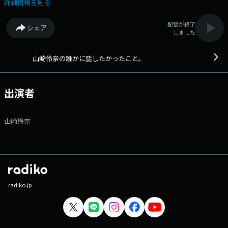
のろけてる？ 恋してない人は、どう立ち直った？ 何に打ち込んでる？
詳細情報を見る
などなどエピソード待ちしています！ ★ゲストは、紗倉まなさん 女優
＆作家としても活躍中！ ★生活の”現場”で感じるモヤモヤ・ザラつ
配信が終了
シェア
き… 山崎怜奈がリスナーのアナタとともに すっきりさせていく番組、
しました
略して「だれはな」 ザワニュー「あなたの周りで最近恋してる人、
いますか?」 ■あなたの周りで最近恋してる人、いますか? 結婚して
いる人は家族、友達、後輩で恋してる人はどれぐらいいるのか？など
山崎怜奈の誰かに話したかったこと。
を、 未婚の人は自分や周りの恋愛事情をシェアして下さい！ 最近恋し
てる人が全然いません！という方は、それを送っていただいてもOKで
す！ なぜ恋愛してないのか？その理由なども分かる方は送って下さ
出演者
い。 ★＜13時55分＞ ☆ゲストに、 女優＆作家として活躍中、紗倉
まなさん 新刊『あの子のかわり』を発売。 御本の内容についてじっく
りうかがいます！ ★「明治ミルクチョコレートpresents e.m.oリクエ
山崎怜奈
スト」 1926年の発売から100周年 これまでたくさんの人たちの思い出
を紡いできた 「明治ミルクチョコレート」とお送りしていくコーナ
ー！ 聴けば甘酸っぱい思い出、 温かな思い出が呼び起こされる曲、
胸が熱くなる私だけのヒット曲！ そんなエモい曲・e.m.oソングを リ
スナーの皆さんのリクエスト＆エピソードと共にご紹介します！ リクエ
スト＆エピソード絶賛受付中！ 抽選で毎月10名様に明治ミルクチョコレ
ートセットをプレゼント！ ★よみきかせ ▽13:35〜 【 明治ミルク
radiko.jp
チョコレート presents e.m.oリクエスト！ 】 1926年の発売から99周
年！ これまでたくさんの人たちの思い出を紡いできた 「明治ミルクチ
ョコレート」とお送りしていくコーナー！ 聴けば甘酸っぱい思い
出、 温かな思い出が呼び起こされる曲、 胸が熱くなる私だけのヒット