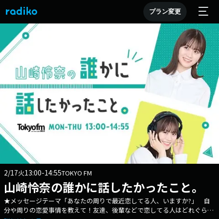
プラン変更
2/17
13:00-14:55
火
TOKYO FM
山崎怜奈の誰かに話したかったこと。
★メッセージテーマ「あなたの周りで最近恋してる人、いますか?」 自
分や周りの恋愛事情を教えて！友達、後輩などで恋してる人はどれぐらい