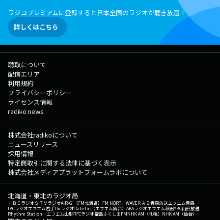
曲！ そんなエモい曲・e.m.oソングを リスナーの皆さんのリクエス
ラジコプレミアムに登録すると日本全国のラジオが聴き放題！
ト＆エピソードと共にご紹介します！ ▽13:45〜 【 TOKYO FM NEWS
】 --- ▽14:32〜 【 カワイ肝油ドロップ presents よ・み・き・か・
詳しくはこちら
せ 】 親子で楽しめる童話の朗読をお届けします。 番組Webサイト：
https://www.tfm.co.jp/darehana メッセージフォーム：
https://www.tfm.co.jp/f/darehana/form Xハッシュタグは「#ダレハ
ナ」 Xアカウントは「@darehanaTFM」
聴取について
配信エリア
利用規約
プライバシーポリシー
ライセンス情報
radiko news
株式会社radikoについて
ニュースリリース
採用情報
特定商取引に関する法律に基づく表示
株式会社メディアプラットフォームラボについて
北海道・東北のラジオ局
ＨＢＣラジオ
ＳＴＶラジオ
AIR-G'（FM北海道）
FM NORTH WAVE
ＲＡＢ青森放送
エフエム青森
IBCラジオ
エフエム岩手
tbcラジオ
Date fm（エフエム仙台）
ABSラジオ
エフエム秋田
YBC山形放送
Rhythm Station エフエム山形
RFCラジオ福島
ふくしまFM
NHK AM（札幌）
NHK AM（仙台）