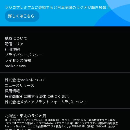
競技会などを通して、かつての名選手から将来有望なオリンピック代表選
ラジコプレミアムに登録すると日本全国のラジオが聴き放題！
手のタマゴまで選手を紹介。 ▽07:00〜 【 MORNING HEADLINE 】
全国のお天気と最新のHEADLINE NEWSをお届け。 今朝の気になるニュ
詳しくはこちら
ースについて、 ダイヤモンド・ライフ編集長の【 神庭亮介 】さんが解
説します。 ▽07:08〜 【 交通情報 】 --- ▽07:10〜 【 リポビタン
D TREND NET 】 ネットニュースの内側にいるプロフェッショナルが話題
のニュースを解説。 本日はダイヤモンド・ライフ編集長の【 神庭亮介
聴取について
】さん。 今朝は、消費減税が「プラス影響」と答えた企業が 25％にと
配信エリア
どまった調査結果を受けて、 消費減税は本当に大丈夫なのか、神庭さん
利用規約
に解説していただきます。 ▽07:19〜 【 KUMON 笑顔100点満点♪
プライバシーポリシー
】 「子どもの頃、KUMONやってました！」「今、子どもが通っていま
ライセンス情報
す！」 …というパパやママのリアルな声をお届けします。
radiko news
▽07:20〜 【 ONE MORE NEWS 】 ここ1ヶ月ほどのニュースの中か
ら、 気になるものを“もう1つ”ピックアップ！ 今年も雪国では被害が
多発しましたが、雪害も大きな日本の課題。 雪害に勝つ克雪、逆に雪を
株式会社radikoについて
利用する利雪など、 これからの雪との向き合い方について考えま
ニュースリリース
す。 ▽07:29〜 【 交通情報 】 --- ▽07:33〜 【 TODAY'S
採用情報
WEATHER GUIDE supported by DUNLOP 】 東京、大阪の今日のお天気
特定商取引に関する法律に基づく表示
をお伝えします ▽07:35〜 【 HEADLINE NEWS 】 最新ニュースをお
株式会社メディアプラットフォームラボについて
届けします。 ▽07:40〜 【 NOEVIR Song of Life 】 数々の名曲・偉大
なアーティストを一週間テーマに沿って紹介します。 ▽07:50〜 【 交
北海道・東北のラジオ局
通情報 】 --- ▽07:52〜 【 羽田フライトインフォメーション 】 --
ＨＢＣラジオ
ＳＴＶラジオ
AIR-G'（FM北海道）
FM NORTH WAVE
ＲＡＢ青森放送
エフエム青森
- ▽08:01〜 【 イエローハット TODAY'S KEY NUMBER 】 毎日、数字
IBCラジオ
エフエム岩手
tbcラジオ
Date fm（エフエム仙台）
ABSラジオ
エフエム秋田
YBC山形放送
Rhythm Station エフエム山形
RFCラジオ福島
ふくしまFM
NHK AM（札幌）
NHK AM（仙台）
から世の中の動向を紐解いていきます。 今日のピックアップする数字