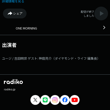
丈夫？」、 また、「これからの雪との向き合い方」を考えます。 今朝
詳細情報を見る
も「BEST HITS REQUEST」、お待ちしています！＞ 本日は、m-
flo、☆Taku Takahashiさんからのモーニングメッセージ！ Takuさんが気
配信が終了
シェア
合いを入れたい朝にするモーニングチャージは？？ お楽しみに！ 日
しました
替わりのリスナーアンケート＜ワンコメ・ワンジャッジ＞ 今朝のワンコ
メは『ためになった自分へのダメ出し』。 ⇨投票は★ONE MORNING
公式Xで実施！★また「#ワンモ」であなたの声=ワンコメを募集中で
ONE MORNING
す！ タレントの"ユージ"とフリーアナウンサーの"吉田明世"がお届け
する「ONE MORNING」。 今日も一緒に素敵な1日をスタートさせましょ
う！ みなさんからの「BEST HITS REQUEST」もHPから募集中！！
出演者
採用された方には番組オリジナルステッカーをプレゼントしていま
す。 ＊時間多少前後する場合があります。 また、内容も一部変更と
なる場合があります＊ ▽06:00〜 【 HEADLINE NEWS & WEATHER 】
ユージ / 吉田明世 ゲスト: 神庭亮介（ダイヤモンド・ライフ 編集長）
今朝の最新ニュース、最新のお天気は？ ▽06:15〜 【 ワンコメ・ワン
ジャッジ 】 今朝のワンコメは『ためになった自分へのダメ出し』。
番組がピックアップしたニュースやトピックスについての アナタの意見
＝ワンコメをお聞かせください。 「ONE MORNING」公式Xや番組メッセ
ージフォームからお願いします！ Xでは「ワンジャッジ」も実施中！ 7
時台、8時台でも随所で紹介していきます。 ▽06:25〜 【 WEATHER
】 全国の最新のお天気をお伝えします ▽06:30〜 【 HEADLINE
radiko.jp
NEWS & WEATHER 】 HEADLINE NEWSに続いて、 m-flo、☆Taku
Takahashiさんからのモーニングメッセージ！ Takuさんが気合いを入れ
たい朝にするモーニングチャージは？？ お楽しみに！ ▽06:55〜 【
MY OLYMPIC 】 トップアスリートたちが出演！ 日本各地で開催される