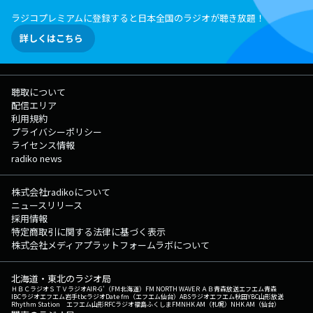
て、 番組コメンテーターの塚越健司さんが解説します。 ▽07:08〜
ラジコプレミアムに登録すると日本全国のラジオが聴き放題！
【 交通情報 】 --- ▽07:10〜 【 リポビタンD TREND NET 】 ネット
ニュースの内側にいるプロフェッショナルから ニュースを読み解き、塚
詳しくはこちら
越健司さんと掘り下げていきます。 ▽07:20〜 【 ONE MORE NEWS
】 ここ1ヶ月ほどのニュースの中から、 気になるものを“もう1つ”ピッ
クアップ！ 今回は、「AI時代、数学が最強の武器になる」という話
題 ▽07:29〜 【 交通情報 】 --- ▽07:33〜 【 TODAY'S WEATHER
聴取について
GUIDE 】 今日の天気をお伝えします。 ▽07:35〜 【 HEADLINE
配信エリア
NEWS 】 最新ニュースをお届けします。 ▽07:40〜 【 NOEVIR Song
利用規約
of Life 】 数々の名曲・偉大なアーティストを一週間テーマに沿って紹介
プライバシーポリシー
します。 ▽07:50〜 【 交通情報 】 --- ▽07:52〜 【 羽田フライト
ライセンス情報
インフォメーション 】 --- ▽08:01〜 【 イエローハット TODAY'S
radiko news
KEY NUMBER 】 毎日数字から世の中の動向を紐解いていきます。 今日
のピックアップする数字は？ さらに最新のHEADLINE NEWSもお届けし
ます。 ▽08:09〜 【 今日のスポーツ 】 今日のスポーツをONE
株式会社radikoについて
MORNING視点でピックアップ！ ▽08:10〜 【 NEW TREND ONE 】
ニュースリリース
今、新しい生活の中で注目されている アイテム・企業・人物などにフォ
採用情報
ーカスします！ ▽08:20〜 【 交通情報 】 --- ▽08:30〜 【
特定商取引に関する法律に基づく表示
HEADLINE NEWS 】 最新ニュースをお伝えします。 ▽08:32〜 【 龍
株式会社メディアプラットフォームラボについて
角散 presents ONE MORNING 天気予報 】 今日の首都圏の天気をはじ
め、 湿度や花粉＆UV情報など細かくお伝えします。 ▽08:51〜 【 交
北海道・東北のラジオ局
通情報 】 --- 番組Webサイト：https://www.tfm.co.jp/one/ メッセ
ＨＢＣラジオ
ＳＴＶラジオ
AIR-G'（FM北海道）
FM NORTH WAVE
ＲＡＢ青森放送
エフエム青森
ージフォーム：https://www.tfm.co.jp/one/form/ Xハッシュタグは「#
IBCラジオ
エフエム岩手
tbcラジオ
Date fm（エフエム仙台）
ABSラジオ
エフエム秋田
YBC山形放送
Rhythm Station エフエム山形
RFCラジオ福島
ふくしまFM
NHK AM（札幌）
NHK AM（仙台）
ワンモ」 Xアカウントは「@ONEMORNING_1」