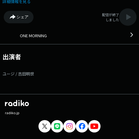
に行くスイッチを入れているのか？ あなたの連休明けスイッチ、切り替
詳細情報を見る
え術をワンコメで教えてください タレントの"ユージ"とフリーアナウ
ンサーの"吉田明世"がお届けする「ONE MORNING」。 今日も一緒に素
配信が終了
シェア
敵な1日をスタートさせましょう！ 日替わりのリスナーアンケート＜
しました
ワンコメ・ワンジャッジ＞ 番組Xでのアンケート ⇨投票は★ONE
MORNING 公式Xで実施！★また「#ワンモ」であなたの声=ワンコメを募
集中です！ みなさんからの「BEST HITS REQUEST」もHPから募集
ONE MORNING
中！！ 採用された方には番組オリジナルステッカーをプレゼントしてい
ます。 ＊時間多少前後する場合があります。 また、内容も一部変更
となる場合があります＊ ▽06:00〜 【 HEADLINE NEWS & WEATHER
出演者
】 今朝の最新ニュース、 全国のお天気をお伝えします。
▽06:15〜 【 ワンコメ・ワンジャッジ 】 けさのテーマは「連休明けスイ
ッチON！私の切り替え術」 あなたの連休明けスイッチ、切り替え術を
ユージ / 吉田明世
ワンコメで教えてください！ 番組がピックアップしたニュースやトピ
ックスについての アナタの意見＝ワンコメをお聞かせください。
「ONE MORNING」公式Xや番組メッセージフォームからお願いします！
Xでは「ワンジャッジ」も実施中！ 7時台、8時台でも随所で紹介してい
きます。 ▽06:25〜 【 WEATHER 】 全国の最新のお天気をお伝えし
ます。 ▽06:30〜 【 HEADLINE NEWS & WEATHER 】 HEADLINE
NEWSと天気予報をお届けします。 ▽06:55〜 【 MY OLYMPIC 】 トッ
radiko.jp
プアスリートたちが出演！ 日本各地で開催される競技会などを通して、
かつての名選手から将来有望なオリンピック代表選手のタマゴまで選手を
紹介。 ▽07:00〜 【 MORNING HEADLINE 】 全国のお天気と最新の
HEADLINE NEWSをお届け！ その中から特に注目したい話題につい