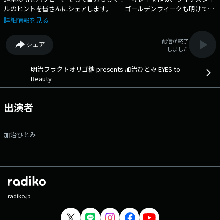
ルのヒントを皆さんにシェアします。 ゴールデンウィークも明けて明
日は「母の日」 今日は「母の日」をテーマにかぢちゃんのひとりトーク
詳細情報を見る
をお届けします！ さらに番組後半では「かぢちゃん、何食べた？」のコ
ーナー！ お楽しみに！ 番組Webサイト：
配信が終了
シェア
https://www.tfm.co.jp/etb/ メッセージフォーム：
しました
https://www.tfm.co.jp/f/etb/message Xアカウントは
「@kajibeautytfm」
明治フラクトオリゴ糖 presents 加治ひとみ EYES to
Beauty
出演者
加治ひとみ
radiko.jp