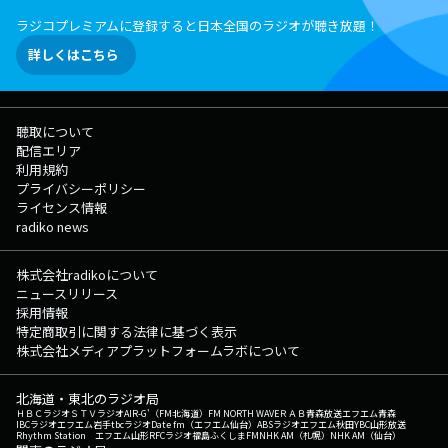
ラジコプレミアムに登録すると日本全国のラジオが聴き放題！
詳しくはこちら
聴取について
配信エリア
利用規約
プライバシーポリシー
ライセンス情報
radiko news
株式会社radikoについて
ニュースリリース
採用情報
特定商取引に関する法律に基づく表示
株式会社メディアプラットフォームラボについて
北海道・東北のラジオ局
ＨＢＣラジオ
ＳＴＶラジオ
AIR-G'（FM北海道）
FM NORTH WAVE
ＲＡＢ青森放送
エフエム青森
IBCラジオ
エフエム岩手
tbcラジオ
Date fm（エフエム仙台）
ABSラジオ
エフエム秋田
YBC山形放送
Rhythm Station エフエム山形
RFCラジオ福島
ふくしまFM
NHK AM（札幌）
NHK AM（仙台）