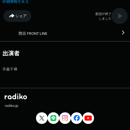
https://www.tfm.co.jp/bousai/
詳細情報を見る
配信が終了
シェア
しました
防災 FRONT LINE
出演者
手島千尋
radiko.jp