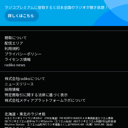
ラジコプレミアムに登録すると日本全国のラジオが聴き放題！
詳しくはこちら
聴取について
配信エリア
利用規約
プライバシーポリシー
ライセンス情報
radiko news
株式会社radikoについて
ニュースリリース
採用情報
特定商取引に関する法律に基づく表示
株式会社メディアプラットフォームラボについて
北海道・東北のラジオ局
ＨＢＣラジオ
ＳＴＶラジオ
AIR-G'（FM北海道）
FM NORTH WAVE
ＲＡＢ青森放送
エフエム青森
IBCラジオ
エフエム岩手
tbcラジオ
Date fm（エフエム仙台）
ABSラジオ
エフエム秋田
YBC山形放送
Rhythm Station エフエム山形
RFCラジオ福島
ふくしまFM
NHK AM（札幌）
NHK AM（仙台）