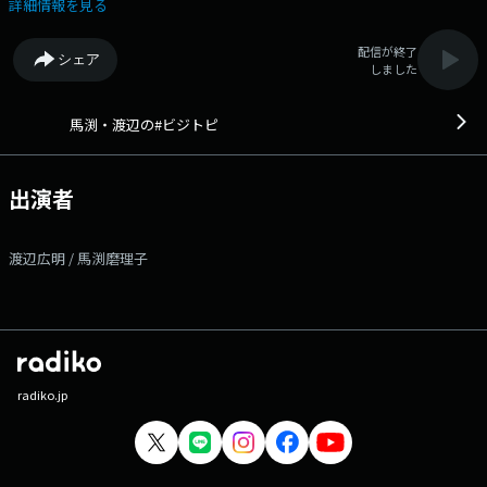
一方で、 ラクして時短で学びたいあなたに音声で… ・ビジネスのヒ
詳細情報を見る
ントに ・商談の雑談ネタに ・ステップアップのために ・金融の学び
に ・日本の未来を考えたい… 何気なく聴いても勉強になったり、ビジ
配信が終了
シェア
ネスに興味を持つきっかけにも？ 番組Webサイト：
しました
https://www.tfm.co.jp/biztopi/ メッセージフォーム：
https://www.tfm.co.jp/f/biztopi/message Xハッシュタグは「#ビジト
ピ」 Xアカウントは「@biztopi_tfm」
馬渕・渡辺の#ビジトピ
出演者
渡辺広明 / 馬渕磨理子
radiko.jp