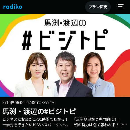
プラン変更
5/10
06:00-07:00
日
TOKYO FM
馬渕・渡辺の#ビジトピ
ビジネスとお金がこの1時間でわかる！ 「耳学簡単かつ専門的に！」
一歩先を行きたいビジネスパーソンへ。 朝の努力は必ず報われる！でも