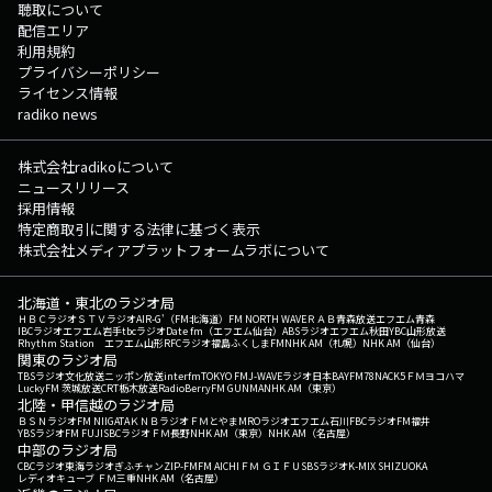
聴取について
配信エリア
利用規約
プライバシーポリシー
ライセンス情報
radiko news
株式会社radikoについて
ニュースリリース
採用情報
特定商取引に関する法律に基づく表示
株式会社メディアプラットフォームラボについて
北海道・東北のラジオ局
ＨＢＣラジオ
ＳＴＶラジオ
AIR-G'（FM北海道）
FM NORTH WAVE
ＲＡＢ青森放送
エフエム青森
IBCラジオ
エフエム岩手
tbcラジオ
Date fm（エフエム仙台）
ABSラジオ
エフエム秋田
YBC山形放送
Rhythm Station エフエム山形
RFCラジオ福島
ふくしまFM
NHK AM（札幌）
NHK AM（仙台）
関東のラジオ局
TBSラジオ
文化放送
ニッポン放送
interfm
TOKYO FM
J-WAVE
ラジオ日本
BAYFM78
NACK5
ＦＭヨコハマ
LuckyFM 茨城放送
CRT栃木放送
RadioBerry
FM GUNMA
NHK AM（東京）
北陸・甲信越のラジオ局
ＢＳＮラジオ
FM NIIGATA
ＫＮＢラジオ
ＦＭとやま
MROラジオ
エフエム石川
FBCラジオ
FM福井
YBSラジオ
FM FUJI
SBCラジオ
ＦＭ長野
NHK AM（東京）
NHK AM（名古屋）
中部のラジオ局
CBCラジオ
東海ラジオ
ぎふチャン
ZIP-FM
FM AICHI
ＦＭ ＧＩＦＵ
SBSラジオ
K-MIX SHIZUOKA
レディオキューブ ＦＭ三重
NHK AM（名古屋）