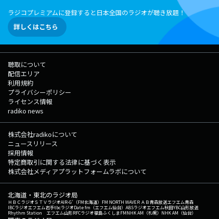
ラジコプレミアムに登録すると日本全国のラジオが聴き放題！
詳しくはこちら
聴取について
配信エリア
利用規約
プライバシーポリシー
ライセンス情報
radiko news
株式会社radikoについて
ニュースリリース
採用情報
特定商取引に関する法律に基づく表示
株式会社メディアプラットフォームラボについて
北海道・東北のラジオ局
ＨＢＣラジオ
ＳＴＶラジオ
AIR-G'（FM北海道）
FM NORTH WAVE
ＲＡＢ青森放送
エフエム青森
IBCラジオ
エフエム岩手
tbcラジオ
Date fm（エフエム仙台）
ABSラジオ
エフエム秋田
YBC山形放送
Rhythm Station エフエム山形
RFCラジオ福島
ふくしまFM
NHK AM（札幌）
NHK AM（仙台）