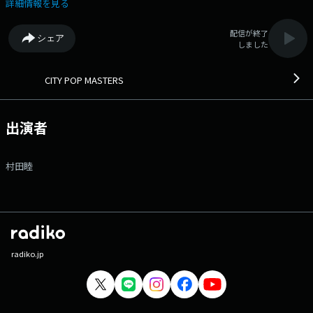
『CITY POP MASTERS』 シンガーだけでなく、ギタリスト、ドラマー、
詳細情報を見る
アレンジャー、コンポーザーなど ”匠”の仕事によって輝きを放ったシテ
ィポップの名演、名曲をノンストップでお届けします。
配信が終了
シェア
NAVIGATED by 村田睦 CURATED MUSIC by Junya Shimizu
しました
CITY POP MASTERS
出演者
村田睦
radiko.jp