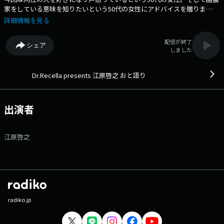
家をしている意味を知りたいという50代の女性にアドバイスを贈りま
す。 人生に前向きになる力を与えてくれる「ことば」を大切にしている
詳細情報を見る
江原啓之が今、現代社会で様々な物事に直面している女性達に、温かいメ
ッセージを贈ります。 番組Webサイト：
配信が終了
シェア
https://www.tfm.co.jp/oto/ メッセージフォーム：
しました
https://www.tfm.co.jp/oto/index.php?catid=1117
Dr.Recella presents 江原啓之 おと語り
出演者
江原啓之
radiko.jp