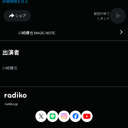
は・・・？ ・〇〇〇をやめた！ ・名古屋で有名な"アノ"喫茶店知って
詳細情報を見る
ますか？ などなど今回もたっぷりご紹介します！ Xでは#マジノト
#マジノコ をつけて参加してくださいね！ 番組Webサイト：
配信が終了
シェア
https://www.tfm.co.jp/magic/ メッセージフォーム：
しました
https://www.tfm.co.jp/f/magic/form Xハッシュタグは「#マジノト」
川崎鷹也 MAGIC NOTE
出演者
川崎鷹也
radiko.jp