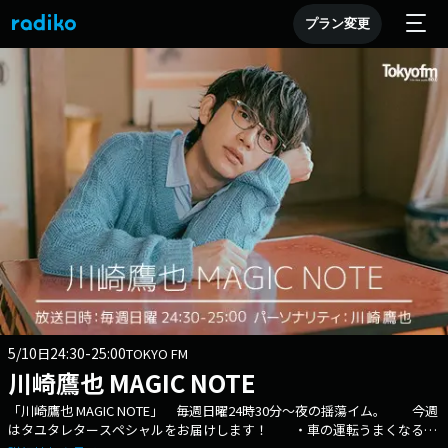
プラン変更
5/10
24:30-25:00
日
TOKYO FM
川崎鷹也 MAGIC NOTE
「川崎鷹也 MAGIC NOTE」 毎週日曜24時30分～夜の揺蕩イム。 今週
はタユタレタースペシャルをお届けします！ ・車の運転うまくなるに