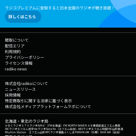
ラジコプレミアムに登録すると日本全国のラジオが聴き放題！
詳しくはこちら
聴取について
配信エリア
利用規約
プライバシーポリシー
ライセンス情報
radiko news
株式会社radikoについて
ニュースリリース
採用情報
特定商取引に関する法律に基づく表示
株式会社メディアプラットフォームラボについて
北海道・東北のラジオ局
ＨＢＣラジオ
ＳＴＶラジオ
AIR-G'（FM北海道）
FM NORTH WAVE
ＲＡＢ青森放送
エフエム青森
IBCラジオ
エフエム岩手
tbcラジオ
Date fm（エフエム仙台）
ABSラジオ
エフエム秋田
YBC山形放送
Rhythm Station エフエム山形
RFCラジオ福島
ふくしまFM
NHK AM（札幌）
NHK AM（仙台）