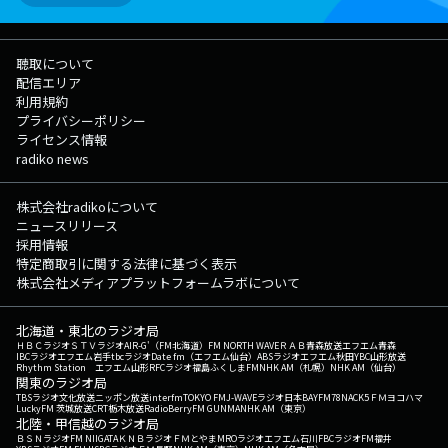
聴取について
配信エリア
利用規約
プライバシーポリシー
ライセンス情報
radiko news
株式会社radikoについて
ニュースリリース
採用情報
特定商取引に関する法律に基づく表示
株式会社メディアプラットフォームラボについて
北海道・東北のラジオ局
ＨＢＣラジオ
ＳＴＶラジオ
AIR-G'（FM北海道）
FM NORTH WAVE
ＲＡＢ青森放送
エフエム青森
IBCラジオ
エフエム岩手
tbcラジオ
Date fm（エフエム仙台）
ABSラジオ
エフエム秋田
YBC山形放送
Rhythm Station エフエム山形
RFCラジオ福島
ふくしまFM
NHK AM（札幌）
NHK AM（仙台）
関東のラジオ局
TBSラジオ
文化放送
ニッポン放送
interfm
TOKYO FM
J-WAVE
ラジオ日本
BAYFM78
NACK5
ＦＭヨコハマ
LuckyFM 茨城放送
CRT栃木放送
RadioBerry
FM GUNMA
NHK AM（東京）
北陸・甲信越のラジオ局
ＢＳＮラジオ
FM NIIGATA
ＫＮＢラジオ
ＦＭとやま
MROラジオ
エフエム石川
FBCラジオ
FM福井