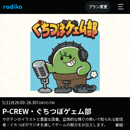
プラン変更
5/11
26:00-26:30
月
TOKYO FM
P-CREW・ぐちつぼゲェム部
サボテンのイラストと豊富な語彙、圧倒的な喋りの勢いで知られる配信
者：ぐちつぼがラジオを通してゲームの魅力をお伝えします。 番組