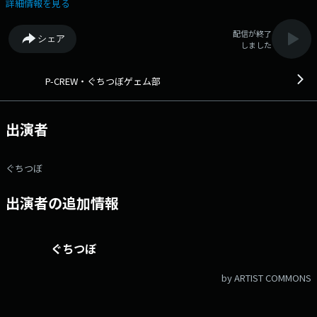
Webサイト：https://audee-membership.jp/gutitubogg メッセージフ
詳細情報を見る
ォーム：https://www.tfm.co.jp/f/gutitubogg/message Xハッシュタ
グは「#ぐちつぼGG」 Xアカウントは「@gutituboGG」
配信が終了
シェア
しました
P-CREW・ぐちつぼゲェム部
出演者
ぐちつぼ
出演者の追加情報
ぐちつぼ
by ARTIST COMMONS