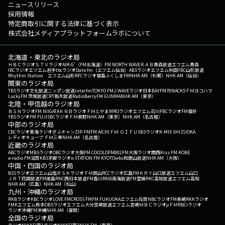
ニュースリリース
採用情報
特定商取引に関する法律に基づく表示
株式会社メディアプラットフォームラボについて
北海道・東北のラジオ局
ＨＢＣラジオ
ＳＴＶラジオ
AIR-G'（FM北海道）
FM NORTH WAVE
ＲＡＢ青森放送
エフエム青森
IBCラジオ
エフエム岩手
tbcラジオ
Date fm（エフエム仙台）
ABSラジオ
エフエム秋田
YBC山形放送
Rhythm Station エフエム山形
RFCラジオ福島
ふくしまFM
NHK AM（札幌）
NHK AM（仙台）
関東のラジオ局
TBSラジオ
文化放送
ニッポン放送
interfm
TOKYO FM
J-WAVE
ラジオ日本
BAYFM78
NACK5
ＦＭヨコハマ
LuckyFM 茨城放送
CRT栃木放送
RadioBerry
FM GUNMA
NHK AM（東京）
北陸・甲信越のラジオ局
ＢＳＮラジオ
FM NIIGATA
ＫＮＢラジオ
ＦＭとやま
MROラジオ
エフエム石川
FBCラジオ
FM福井
YBSラジオ
FM FUJI
SBCラジオ
ＦＭ長野
NHK AM（東京）
NHK AM（名古屋）
中部のラジオ局
CBCラジオ
東海ラジオ
ぎふチャン
ZIP-FM
FM AICHI
ＦＭ ＧＩＦＵ
SBSラジオ
K-MIX SHIZUOKA
レディオキューブ ＦＭ三重
NHK AM（名古屋）
近畿のラジオ局
ABCラジオ
MBSラジオ
OBCラジオ大阪
FM COCOLO
FM802
FM大阪
ラジオ関西
Kiss FM KOBE
e-radio FM滋賀
KBS京都ラジオ
α-STATION FM KYOTO
wbs和歌山放送
NHK AM（大阪）
中国・四国のラジオ局
BSSラジオ
エフエム山陰
ＲＳＫラジオ
ＦＭ岡山
RCCラジオ
広島FM
ＫＲＹ山口放送
エフエム山口
ＪＲＴ四国放送
FM徳島
RNC西日本放送
FM香川
RNB南海放送
FM愛媛
RKC高知放送
エフエム高知
NHK AM（広島）
NHK AM（松山）
九州・沖縄のラジオ局
RKBラジオ
KBCラジオ
LOVE FM
CROSS FM
FM FUKUOKA
エフエム佐賀
NBCラジオ
FM長崎
RKKラジオ
FMKエフエム熊本
OBSラジオ
エフエム大分
宮崎放送
エフエム宮崎
ＭＢＣラジオ
μＦＭ
RBCiラジオ
ラジオ沖縄
FM沖縄
NHK AM（福岡）
全国のラジオ局