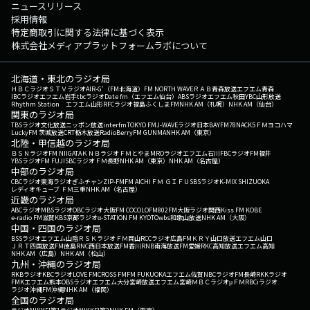
ニュースリリース
採用情報
特定商取引に関する法律に基づく表示
株式会社メディアプラットフォームラボについて
北海道・東北のラジオ局
ＨＢＣラジオ
ＳＴＶラジオ
AIR-G'（FM北海道）
FM NORTH WAVE
ＲＡＢ青森放送
エフエム青森
IBCラジオ
エフエム岩手
tbcラジオ
Date fm（エフエム仙台）
ABSラジオ
エフエム秋田
YBC山形放送
Rhythm Station エフエム山形
RFCラジオ福島
ふくしまFM
NHK AM（札幌）
NHK AM（仙台）
関東のラジオ局
TBSラジオ
文化放送
ニッポン放送
interfm
TOKYO FM
J-WAVE
ラジオ日本
BAYFM78
NACK5
ＦＭヨコハマ
LuckyFM 茨城放送
CRT栃木放送
RadioBerry
FM GUNMA
NHK AM（東京）
北陸・甲信越のラジオ局
ＢＳＮラジオ
FM NIIGATA
ＫＮＢラジオ
ＦＭとやま
MROラジオ
エフエム石川
FBCラジオ
FM福井
YBSラジオ
FM FUJI
SBCラジオ
ＦＭ長野
NHK AM（東京）
NHK AM（名古屋）
中部のラジオ局
CBCラジオ
東海ラジオ
ぎふチャン
ZIP-FM
FM AICHI
ＦＭ ＧＩＦＵ
SBSラジオ
K-MIX SHIZUOKA
レディオキューブ ＦＭ三重
NHK AM（名古屋）
近畿のラジオ局
ABCラジオ
MBSラジオ
OBCラジオ大阪
FM COCOLO
FM802
FM大阪
ラジオ関西
Kiss FM KOBE
e-radio FM滋賀
KBS京都ラジオ
α-STATION FM KYOTO
wbs和歌山放送
NHK AM（大阪）
中国・四国のラジオ局
BSSラジオ
エフエム山陰
ＲＳＫラジオ
ＦＭ岡山
RCCラジオ
広島FM
ＫＲＹ山口放送
エフエム山口
ＪＲＴ四国放送
FM徳島
RNC西日本放送
FM香川
RNB南海放送
FM愛媛
RKC高知放送
エフエム高知
NHK AM（広島）
NHK AM（松山）
九州・沖縄のラジオ局
RKBラジオ
KBCラジオ
LOVE FM
CROSS FM
FM FUKUOKA
エフエム佐賀
NBCラジオ
FM長崎
RKKラジオ
FMKエフエム熊本
OBSラジオ
エフエム大分
宮崎放送
エフエム宮崎
ＭＢＣラジオ
μＦＭ
RBCiラジオ
ラジオ沖縄
FM沖縄
NHK AM（福岡）
全国のラジオ局