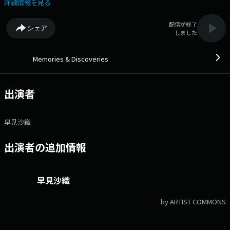
台】 ◇Classic Playlist ピアニストの坂本真由美さんが、 『10本の指
詳細情報を見る
で世界を鳴らす、ピアノ編曲の魔法』というテーマで選曲。 第一線で
活躍するミュージシャン、著名クリエイター、文化人が、それぞれのリコ
配信が終了
シェア
メンド楽曲で素敵な音楽空間をプロデュース。 懐かしさを感じるナンバ
しました
ー、新たな出会いとなるようなナンバー等、幅広い世代に、時代を超えた
邦・洋楽の名曲をお届け！ 番組Webサイト：https://jfn-
pods.com/program/27337 メッセージフォーム：
Memories & Discoveries
https://form.jfn.co.jp/memories/message
出演者
早見沙織
出演者の追加情報
早見沙織
by ARTIST COMMONS