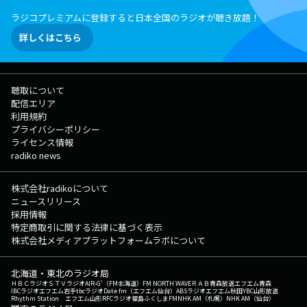
ラジコプレミアムに登録すると日本全国のラジオが聴き放題！
詳しくはこちら
聴取について
配信エリア
利用規約
プライバシーポリシー
ライセンス情報
radiko news
株式会社radikoについて
ニュースリリース
採用情報
特定商取引に関する法律に基づく表示
株式会社メディアプラットフォームラボについて
北海道・東北のラジオ局
ＨＢＣラジオ
ＳＴＶラジオ
AIR-G'（FM北海道）
FM NORTH WAVE
ＲＡＢ青森放送
エフエム青森
IBCラジオ
エフエム岩手
tbcラジオ
Date fm（エフエム仙台）
ABSラジオ
エフエム秋田
YBC山形放送
Rhythm Station エフエム山形
RFCラジオ福島
ふくしまFM
NHK AM（札幌）
NHK AM（仙台）