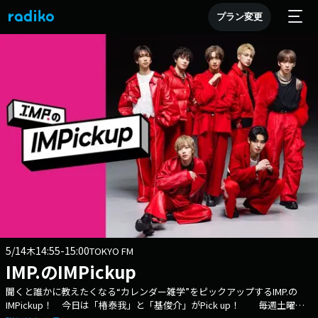
プラン変更
5/14
14:55-15:00
木
TOKYO FM
IMP.のIMPickup
聞くと誰かに教えたくなる“カレンダー雑学”をピックアップするIMP.の
IMPickup！ 今日は「椿泰我」と「基俊介」がPick up！ 毎週土曜