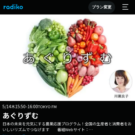
プラン変更
5/14
15:50-16:00
木
TOKYO FM
あぐりずむ
日本の未来を元気にする農業応援プログラム！全国の生産者と消費者をお
いしいリズムでつなげます 番組Webサイト：