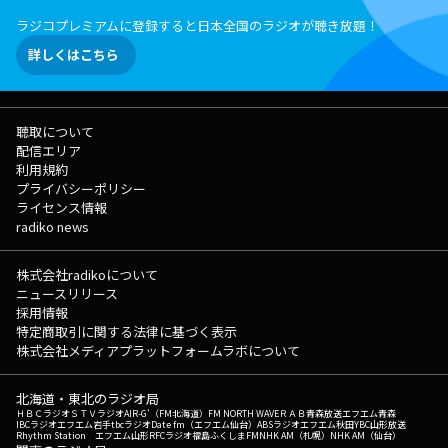
ラジコプレミアムに登録すると日本全国のラジオが聴き放題！
詳しくはこちら
聴取について
配信エリア
利用規約
プライバシーポリシー
ライセンス情報
radiko news
株式会社radikoについて
ニュースリリース
採用情報
特定商取引に関する法律に基づく表示
株式会社メディアプラットフォームラボについて
北海道・東北のラジオ局
ＨＢＣラジオ
ＳＴＶラジオ
AIR-G'（FM北海道）
FM NORTH WAVE
ＲＡＢ青森放送
エフエム青森
IBCラジオ
エフエム岩手
tbcラジオ
Date fm（エフエム仙台）
ABSラジオ
エフエム秋田
YBC山形放送
Rhythm Station エフエム山形
RFCラジオ福島
ふくしまFM
NHK AM（札幌）
NHK AM（仙台）