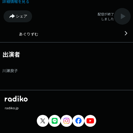
https://www.tfm.co.jp/agrizm/ メッセージフォーム：
詳細情報を見る
https://www.tfm.co.jp/f/agrizm/message Xハッシュタグは「#あぐり
ずむ」 Xアカウントは「@agri_tfm」
配信が終了
シェア
しました
あぐりずむ
出演者
川瀬良子
radiko.jp