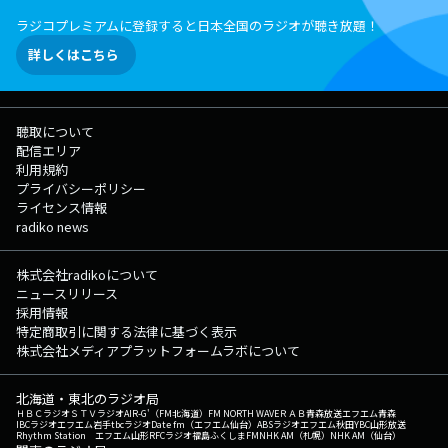
プレゼント差し上げます。 18:40～【 押忍！スカロケ道場 】 浜崎師
ラジコプレミアムに登録すると日本全国のラジオが聴き放題！
範が極上な喝をあなたに注入！ みなさんの勝負時のメッセージをお待ち
しています。 紹介された方には【 眠眠打破1ケース10本入り】をプレゼ
詳しくはこちら
ント。 メッセージはスカロケのアプリ、またはホームページから！
19:05～【 スカロケ一番搾り～1番カラオケ 】 曜日替わりでスカロケの
一番搾りなコーナーをお届けしていますが、 木曜日は「一番カラオ
ケ」 あなたの今の気持ちを曲に乗せて、こっそり一番だけ歌ってくださ
聴取について
い！ 見事歌いきった方には「KIRIN 一番搾り」をプレゼント！ 詳しく
配信エリア
は我が社のアプリ＆HPをご覧ください。 19:20～【 スカロケ競馬部
利用規約
】 今週は【 ヴィクトリアマイル ( G I ) 】を【 高田秋 】さんと共にピッ
プライバシーポリシー
クアップ！ さらに先週の予想は・・・！？ ▽17:25〜 【 交通情報
ライセンス情報
】 --- ▽17:39〜 【 湖池屋 歌エーーーール！ 】 夕方5時台、ちょっ
radiko news
と疲れが見えてくる時間。 まだお仕事をがんばる人も...アフター5を楽し
む人も...音楽でアナタの背中を押させてください！ アナタのシチュエー
ションにピッタリハマる１曲で今日を軽やかに乗り切りましょう！ 月曜
株式会社radikoについて
日から木曜日まで、曜日替わりのテーマであなたの参加をお待ちしていま
ニュースリリース
す！ 木曜のテーマは【スコーン！とハマるアンサーソング】 メッセ
採用情報
ージ紹介された方には湖池屋お菓子詰め合わせをプレゼント！
特定商取引に関する法律に基づく表示
▽17:45〜 【 スカロケ 餃子の王将食堂～いい話、ごちそうさまです。 】
株式会社メディアプラットフォームラボについて
あなたがパワーをもらった“いい話”を大募集！ いい話で心を満たし、餃
子の王将のメニューでおなかを満たします。 メッセージが採用された方
北海道・東北のラジオ局
には餃子の王将で使用できる お食事券3000円分をプレゼント！
ＨＢＣラジオ
ＳＴＶラジオ
AIR-G'（FM北海道）
FM NORTH WAVE
ＲＡＢ青森放送
エフエム青森
▽17:53〜 【 TOKYO FM NEWS 】 --- ▽17:56〜 【 交通情報 】 --
IBCラジオ
エフエム岩手
tbcラジオ
Date fm（エフエム仙台）
ABSラジオ
エフエム秋田
YBC山形放送
Rhythm Station エフエム山形
RFCラジオ福島
ふくしまFM
NHK AM（札幌）
NHK AM（仙台）
- ▽18:00〜 【 キリン一番搾り あなたにCongratulations! 】 自分の誕