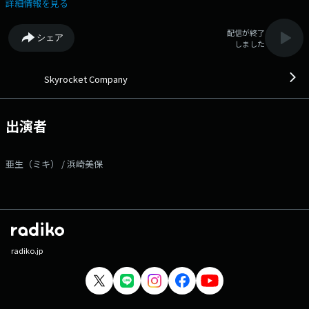
（G1）」をピックアップ！＞ 明日への狼煙を上げる、ラジオの中の会
詳細情報を見る
社「Skyrocket Company」 本部長のマンボウやしろ、秘書の浜崎美
保、 ラジオを聴いてるあなたはリスナー社員！ 働く人はもちろん、老
配信が終了
シェア
若男女全ての人が参加可能のアフター会議！ 夕方5時からのお耳の出
しました
社！お待ちしています！ 5月14日［木］は・・・ やしろ本部長がお
休みのため兄弟芸人 【 ミキの亜生さん 】が本部長代理を担当！ 議題
は『家族のお話し案件〜兄弟姉妹ひとりっ子』 メッセージは【 社員掲示
Skyrocket Company
板 】 もしくは【 メールフォーム 】からお送りください。 17:39～【
湖池屋歌エーーール 】 ちょっと疲れが見えてくるこの時間…曜日ごとの
選曲テーマで、 働くアナタに音楽でエールを届けます！ 毎週木曜のテ
出演者
ーマは【スコーン！とハマるアンサーソング！】 嬉しかった事、悲しか
った事、悩んでいる事、誰かに届けたい想いなどなど… 自由にメッセー
ジをお送りください。 届いたメッセージに対してスカロケが選んだ
亜生（ミキ） / 浜崎美保
「スコーン！とハマるアンサーソング」をお送りさせて頂きます。 さら
にメッセージ紹介された方には 湖池屋お菓子詰め合わせをプレゼントし
ます。 17:45〜【スカロケ 餃子の王将食堂〜いい話、ごちそうさまで
す】 手作りのアツアツ中華料理と“いい話”で 心もお腹もパワーチャー
ジしてくれる餃子の王将食堂。 今週も"お料理"と“いい話メッセージ”を
紹介します。 18:00～【 あなたにCongratulations! 】 自分の誕生
日、大切な人の誕生日、初めて付き合った日、会社に受かった日... 両親
radiko.jp
の結婚記念日、何かを始めた日、周年などなど... あなたが、お祝いした
いことはありませんか？ スカロケから、あなたにCongratulations!の乾
杯をお送りします！ 家事に、残業に忙しい毎日ですが一旦やめて、特別
な日くらい乾杯しましょう！ メッセージを紹介された方には、番組から