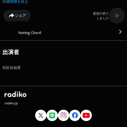
なーという思い出までをお話していきます。 番組Webサイト：
詳細情報を見る
https://www.tfm.co.jp/yuming/ メッセージフォーム：
https://www.tfm.co.jp/f/yuming/form Xハッシュタグは
配信が終了
シェア
「#YumingChord」
しました
Yuming Chord
出演者
松任谷由実
radiko.jp