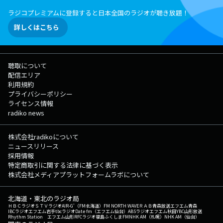
ラジコプレミアムに登録すると日本全国のラジオが聴き放題！
詳しくはこちら
聴取について
配信エリア
利用規約
プライバシーポリシー
ライセンス情報
radiko news
株式会社radikoについて
ニュースリリース
採用情報
特定商取引に関する法律に基づく表示
株式会社メディアプラットフォームラボについて
北海道・東北のラジオ局
ＨＢＣラジオ
ＳＴＶラジオ
AIR-G'（FM北海道）
FM NORTH WAVE
ＲＡＢ青森放送
エフエム青森
IBCラジオ
エフエム岩手
tbcラジオ
Date fm（エフエム仙台）
ABSラジオ
エフエム秋田
YBC山形放送
Rhythm Station エフエム山形
RFCラジオ福島
ふくしまFM
NHK AM（札幌）
NHK AM（仙台）