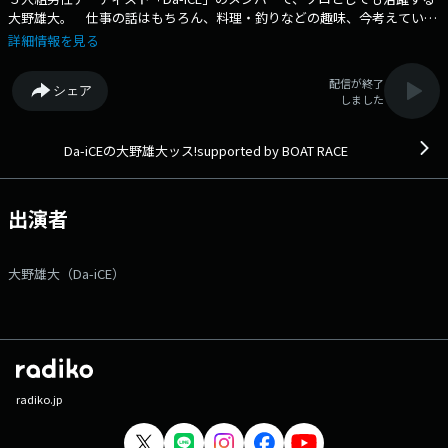
大野雄大。 仕事の話はもちろん、料理・釣りなどの趣味、今考えている
あんなことやこんなこと、時にはゲストを迎えながら、大野雄大ワールド
詳細情報を見る
全開のお喋りをお届けする初のソロラジオ番組！ 大野雄大のありのまま
を知ることができる25分間です。 番組Webサイト：
配信が終了
シェア
https://www.tfm.co.jp/six/ メッセージフォーム：
しました
https://www.tfm.co.jp/f/six/message Xハッシュタグは「#ダイッ
ス」 Xアカウントは「@DaiCE_boat_tfm」
Da-iCEの大野雄大ッス!supported by BOAT RACE
出演者
大野雄大（Da-iCE）
radiko.jp