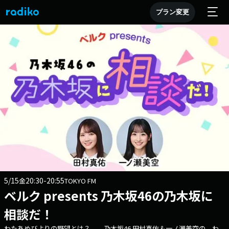
プラン変更
5/15
20:30-20:55
金
TOKYO FM
ベルク presents 乃木坂46の乃木坂に
相談だ！
わたあめびよりの野望とは？ 乃木坂46 田村真佑＆一ノ瀬美空の わ