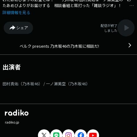
たあめびよりがお届けする 相談番組と銘打った「雑談ラジオ」！ 今
週のコーナーは… ●乃木談ほっこりストーリー ●ふつおた 来週に
詳細情報を見る
迫った乃⽊坂46 14th YEAR BIRTHDAY LIVEの話や いまさらながら公開収
録の感想トーク！ 一ノ瀬さんが声を大にして言いたいこともあるそう
配信が終了
シェア
です…！ メッセージを送って下さった方の中から 抽選で毎週2名様
しました
に乃木談オリジナル缶バッチプレゼント！ 番組Webサイト：
https://www.tfm.co.jp/nogizakasoudan メッセージフォーム：
https://www.tfm.co.jp/f/nogizakasoudan/message Xハッシュタグは
ベルク presents 乃木坂46の乃木坂に相談だ!
「#乃木談」 Xアカウントは「@soudan_tfm」
出演者
田村真佑（乃木坂46） / 一ノ瀬美空（乃木坂46）
radiko.jp