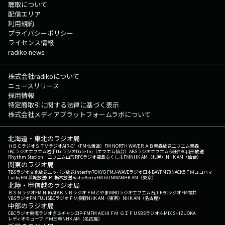
聴取について
配信エリア
利用規約
プライバシーポリシー
ライセンス情報
radiko news
株式会社radikoについて
ニュースリリース
採用情報
特定商取引に関する法律に基づく表示
株式会社メディアプラットフォームラボについて
北海道・東北のラジオ局
ＨＢＣラジオ
ＳＴＶラジオ
AIR-G'（FM北海道）
FM NORTH WAVE
ＲＡＢ青森放送
エフエム青森
IBCラジオ
エフエム岩手
tbcラジオ
Date fm（エフエム仙台）
ABSラジオ
エフエム秋田
YBC山形放送
Rhythm Station エフエム山形
RFCラジオ福島
ふくしまFM
NHK AM（札幌）
NHK AM（仙台）
関東のラジオ局
TBSラジオ
文化放送
ニッポン放送
interfm
TOKYO FM
J-WAVE
ラジオ日本
BAYFM78
NACK5
ＦＭヨコハマ
LuckyFM 茨城放送
CRT栃木放送
RadioBerry
FM GUNMA
NHK AM（東京）
北陸・甲信越のラジオ局
ＢＳＮラジオ
FM NIIGATA
ＫＮＢラジオ
ＦＭとやま
MROラジオ
エフエム石川
FBCラジオ
FM福井
YBSラジオ
FM FUJI
SBCラジオ
ＦＭ長野
NHK AM（東京）
NHK AM（名古屋）
中部のラジオ局
CBCラジオ
東海ラジオ
ぎふチャン
ZIP-FM
FM AICHI
ＦＭ ＧＩＦＵ
SBSラジオ
K-MIX SHIZUOKA
レディオキューブ ＦＭ三重
NHK AM（名古屋）