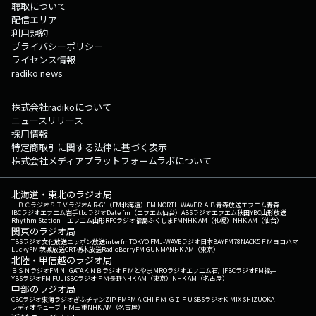
聴取について
配信エリア
利用規約
プライバシーポリシー
ライセンス情報
radiko news
株式会社radikoについて
ニュースリリース
採用情報
特定商取引に関する法律に基づく表示
株式会社メディアプラットフォームラボについて
北海道・東北のラジオ局
ＨＢＣラジオ
ＳＴＶラジオ
AIR-G'（FM北海道）
FM NORTH WAVE
ＲＡＢ青森放送
エフエム青森
IBCラジオ
エフエム岩手
tbcラジオ
Date fm（エフエム仙台）
ABSラジオ
エフエム秋田
YBC山形放送
Rhythm Station エフエム山形
RFCラジオ福島
ふくしまFM
NHK AM（札幌）
NHK AM（仙台）
関東のラジオ局
TBSラジオ
文化放送
ニッポン放送
interfm
TOKYO FM
J-WAVE
ラジオ日本
BAYFM78
NACK5
ＦＭヨコハマ
LuckyFM 茨城放送
CRT栃木放送
RadioBerry
FM GUNMA
NHK AM（東京）
北陸・甲信越のラジオ局
ＢＳＮラジオ
FM NIIGATA
ＫＮＢラジオ
ＦＭとやま
MROラジオ
エフエム石川
FBCラジオ
FM福井
YBSラジオ
FM FUJI
SBCラジオ
ＦＭ長野
NHK AM（東京）
NHK AM（名古屋）
中部のラジオ局
CBCラジオ
東海ラジオ
ぎふチャン
ZIP-FM
FM AICHI
ＦＭ ＧＩＦＵ
SBSラジオ
K-MIX SHIZUOKA
レディオキューブ ＦＭ三重
NHK AM（名古屋）