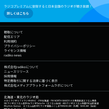
ヤモンド・ライフ編集長の【 神庭亮介 】さんが解説します。
ラジコプレミアムに登録すると日本全国のラジオが聴き放題！
▽07:08〜 【 交通情報 】 --- ▽07:10〜 【 リポビタンD TREND NET
】 ネットニュースの内側にいるプロフェッショナルが話題のニュースを
詳しくはこちら
解説。 本日はダイヤモンド・ライフ編集長の【 神庭亮介 】さん。 今
朝は、1カ月で2147件交付された「自転車青切符」について改めて考えま
す。 ▽07:19〜 【 KUMON 笑顔100点満点♪ 】 「子どもの頃、
KUMONやってました！」「今、子どもが通っています！」 …というパ
聴取について
パやママのリアルな声をお届けします。 ▽07:20〜 【 ONE MORE
配信エリア
NEWS 】 ここ1ヶ月ほどのニュースの中から、 気になるものを“もう1
利用規約
つ”ピックアップ！ 今回は、浸透する一方、トラブルも増加するスキマ
プライバシーポリシー
バイトの課題に迫ります。 ▽07:29〜 【 交通情報 】 ---
ライセンス情報
▽07:33〜 【 TODAY'S WEATHER GUIDE 】 東京、大阪の今日のお天気を
radiko news
お伝えします。 ▽07:35〜 【 HEADLINE NEWS 】 最新ニュースをお
届けします。 ▽07:40〜 【 NOEVIR Song of Life 】 数々の名曲・偉大
なアーティストを一週間テーマに沿って紹介します。 ▽07:50〜 【 交
株式会社radikoについて
通情報 】 --- ▽07:52〜 【 羽田フライトインフォメーション 】 --
ニュースリリース
- ▽08:01〜 【 イエローハット TODAY'S KEY NUMBER 】 毎日、数字
採用情報
から世の中の動向を紐解いていきます。 今日のピックアップする数字
特定商取引に関する法律に基づく表示
は？ さらに最新の天気、ニュースもお届けします。 ▽08:09〜 【 今
株式会社メディアプラットフォームラボについて
日のスポーツ 】 注目のスポーツニュースをご紹介します ▽08:10〜
【 菌活 TREND ONE 】 毎週火曜日は『菌活 TREND ONE』。 「菌活」
北海道・東北のラジオ局
にまつわる、さまざまなトピックをご紹介します。 ▽08:20〜 【 交通
ＨＢＣラジオ
ＳＴＶラジオ
AIR-G'（FM北海道）
FM NORTH WAVE
ＲＡＢ青森放送
エフエム青森
情報 】 --- ▽08:30〜 【 HEADLINE NEWS 】 最新ニュースをお伝え
IBCラジオ
エフエム岩手
tbcラジオ
Date fm（エフエム仙台）
ABSラジオ
エフエム秋田
YBC山形放送
Rhythm Station エフエム山形
RFCラジオ福島
ふくしまFM
NHK AM（札幌）
NHK AM（仙台）
します。 ▽08:32〜 【 龍角散 presents ONE MORNING 天気予報 】