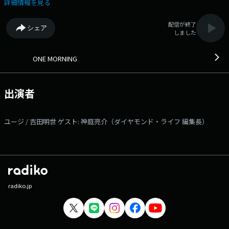
透する一方、トラブルも増加するスキマバイトの課題に迫ります。 今朝
詳細情報を見る
も「BEST HITS REQUEST」、お待ちしています！＞ 日替わりのリス
ナーアンケート＜ワンコメ・ワンジャッジ＞ 今朝のワンコメは『 今、あ
配信が終了
シェア
なたに「不足」しているもの 』について伺います。 ⇨投票は★ONE
しました
MORNING 公式Xで実施！★また「#ワンモ」であなたの声=ワンコメを募
集中です！ タレントの"ユージ"とフリーアナウンサーの"吉田明世"が
お届けする「ONE MORNING」。 今日も一緒に素敵な1日をスタートさせ
ONE MORNING
ましょう！ みなさんからの「BEST HITS REQUEST」もHPから募集
中！！ 採用された方には番組オリジナルステッカーをプレゼントしてい
ます。 ＊時間多少前後する場合があります。 また、内容も一部変
出演者
更となる場合があります＊ ▽06:00〜 【 HEADLINE NEWS & WEATHER
】 今朝の最新ニュース、最新のお天気は？ ▽06:15〜 【 ワンコメ・
ワンジャッジ 】 今朝のワンコメは、『 今、あなたに「不足」している
ユージ / 吉田明世 ゲスト: 神庭亮介（ダイヤモンド・ライフ 編集長）
もの 』について伺います。 番組がピックアップしたニュースやトピッ
クスについての アナタの意見＝ワンコメをお聞かせください。 「ONE
MORNING」公式Xや番組メッセージフォームからお願いします！ Xでは
「ワンジャッジ」も実施中！ 7時台、8時台でも随所で紹介していきま
す。 ▽06:25〜 【 WEATHER 】 全国の最新のお天気をお伝えしま
す。 ▽06:30〜 【 HEADLINE NEWS & WEATHER 】 HEADLINE NEWS
と天気予報をお届けします。 ▽06:55〜 【 MY OLYMPIC 】 トップア
radiko.jp
スリートたちが出演！ 日本各地で開催される競技会などを通して、かつ
ての名選手から将来有望なオリンピック代表選手のタマゴまで選手を紹
介。 ▽07:00〜 【 MORNING HEADLINE 】 全国のお天気と最新の
HEADLINE NEWSをお届け。 今朝の気になるニュースについて、 ダイ