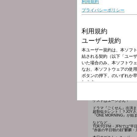
放送局
放送時間
2026年5月30日
番組名
川島明 そもそ
ゲストはユージさん！
ドラマ『ごくせん』出演ま
超類似タレント！？JOY
『ONE MORNING』
などなど…
TOKYO FM・JFNでは
"赤坂の平日朝の顔"麒麟