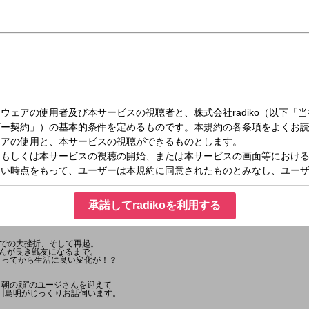
（土）17:00～17:55
もの話
承諾してradikoを利用する
での大挫折、そして再起。
さんが良き戦友になるまで。
が始まってから生活に良い変化が！？
"平日朝の顔"のユージさんを迎えて
・川島明がじっくりお話伺います。