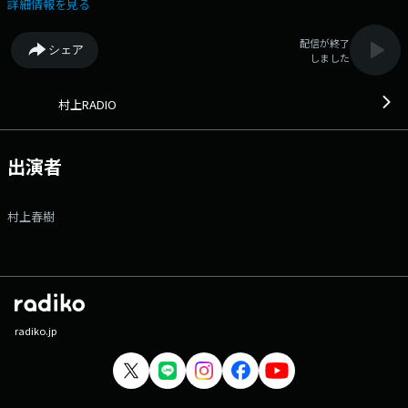
いかと思いますが、そのへんの説明は番組の中でおいおいさせていただく
詳細情報を見る
として、とにかく今回は「ジョニー」という人名がタイトルについた曲を
ずらりと並べてみました。ふと思いついて、暇にまかせて、うちのレコー
配信が終了
シェア
ド棚の中にそういう「ジョニー・ソング」を探し求めてみたんですが、け
しました
っこうたくさんあるんですね、これが。実にいろんなジョニーくんがいま
す。そんなことをして何か意味があるのか、と問いただされても困りま
す。とくに意味も目的もありません。ただ単に好奇心のなせるワザです。
村上RADIO
そういう番組なんです。どうかご容赦ください。（村上春樹） 番組
Webサイト：https://www.tfm.co.jp/murakamiradio/ メッセージフォー
ム：https://www.tfm.co.jp/murakamiradio/message/ Xハッシュタグ
出演者
は「#村上RADIO」 Xアカウントは「@Murakamiradiofm」
村上春樹
radiko.jp