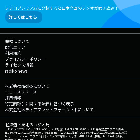
ラジコプレミアムに登録すると日本全国のラジオが聴き放題！
詳しくはこちら
聴取について
配信エリア
利用規約
プライバシーポリシー
ライセンス情報
radiko news
株式会社radikoについて
ニュースリリース
採用情報
特定商取引に関する法律に基づく表示
株式会社メディアプラットフォームラボについて
北海道・東北のラジオ局
ＨＢＣラジオ
ＳＴＶラジオ
AIR-G'（FM北海道）
FM NORTH WAVE
ＲＡＢ青森放送
エフエム青森
IBCラジオ
エフエム岩手
tbcラジオ
Date fm（エフエム仙台）
ABSラジオ
エフエム秋田
YBC山形放送
Rhythm Station エフエム山形
RFCラジオ福島
ふくしまFM
NHK AM（札幌）
NHK AM（仙台）