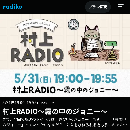
プラン変更
5/31
19:00-19:55
日
TOKYO FM
村上RADIO～霧の中のジョニー～
さて、今回の放送のタイトルは「霧の中のジョニー」です。 「霧の中
のジョニー」っていったいなんだ？ と首をひねられる方も多いのではな