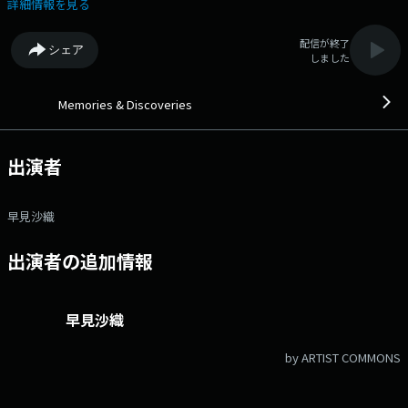
ン』！ 【5時台】 ◇Classic Playlist 文筆家の高野麻衣さんが、
詳細情報を見る
『「まんが家マリナ」の音楽世界』というテーマで選曲。 第一線で活
躍するミュージシャン、著名クリエイター、文化人が、それぞれのリコメ
配信が終了
シェア
ンド楽曲で素敵な音楽空間をプロデュース。 懐かしさを感じるナンバ
しました
ー、新たな出会いとなるようなナンバー等、幅広い世代に、時代を超えた
邦・洋楽の名曲をお届け！ 番組Webサイト：https://jfn-
pods.com/program/27337 メッセージフォーム：
Memories & Discoveries
https://form.jfn.co.jp/memories/message
出演者
早見沙織
出演者の追加情報
早見沙織
by ARTIST COMMONS