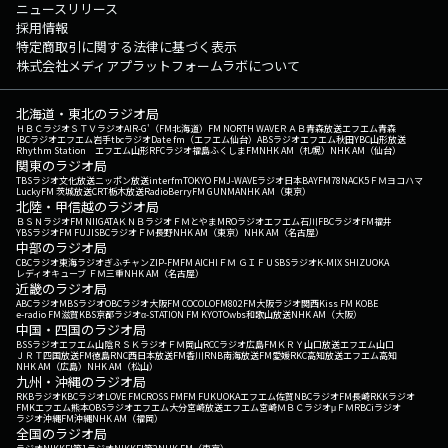
ニュースリリース
採用情報
特定商取引に関する法律に基づく表示
株式会社メディアプラットフォームラボについて
北海道・東北のラジオ局
ＨＢＣラジオ
ＳＴＶラジオ
AIR-G'（FM北海道）
FM NORTH WAVE
ＲＡＢ青森放送
エフエム青森
IBCラジオ
エフエム岩手
tbcラジオ
Date fm（エフエム仙台）
ABSラジオ
エフエム秋田
YBC山形放送
Rhythm Station エフエム山形
RFCラジオ福島
ふくしまFM
NHK AM（札幌）
NHK AM（仙台）
関東のラジオ局
TBSラジオ
文化放送
ニッポン放送
interfm
TOKYO FM
J-WAVE
ラジオ日本
BAYFM78
NACK5
ＦＭヨコハマ
LuckyFM 茨城放送
CRT栃木放送
RadioBerry
FM GUNMA
NHK AM（東京）
北陸・甲信越のラジオ局
ＢＳＮラジオ
FM NIIGATA
ＫＮＢラジオ
ＦＭとやま
MROラジオ
エフエム石川
FBCラジオ
FM福井
YBSラジオ
FM FUJI
SBCラジオ
ＦＭ長野
NHK AM（東京）
NHK AM（名古屋）
中部のラジオ局
CBCラジオ
東海ラジオ
ぎふチャン
ZIP-FM
FM AICHI
ＦＭ ＧＩＦＵ
SBSラジオ
K-MIX SHIZUOKA
レディオキューブ ＦＭ三重
NHK AM（名古屋）
近畿のラジオ局
ABCラジオ
MBSラジオ
OBCラジオ大阪
FM COCOLO
FM802
FM大阪
ラジオ関西
Kiss FM KOBE
e-radio FM滋賀
KBS京都ラジオ
α-STATION FM KYOTO
wbs和歌山放送
NHK AM（大阪）
中国・四国のラジオ局
BSSラジオ
エフエム山陰
ＲＳＫラジオ
ＦＭ岡山
RCCラジオ
広島FM
ＫＲＹ山口放送
エフエム山口
ＪＲＴ四国放送
FM徳島
RNC西日本放送
FM香川
RNB南海放送
FM愛媛
RKC高知放送
エフエム高知
NHK AM（広島）
NHK AM（松山）
九州・沖縄のラジオ局
RKBラジオ
KBCラジオ
LOVE FM
CROSS FM
FM FUKUOKA
エフエム佐賀
NBCラジオ
FM長崎
RKKラジオ
FMKエフエム熊本
OBSラジオ
エフエム大分
宮崎放送
エフエム宮崎
ＭＢＣラジオ
μＦＭ
RBCiラジオ
ラジオ沖縄
FM沖縄
NHK AM（福岡）
全国のラジオ局