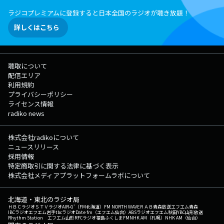
ラジコプレミアムに登録すると日本全国のラジオが聴き放題！
詳しくはこちら
聴取について
配信エリア
利用規約
プライバシーポリシー
ライセンス情報
radiko news
株式会社radikoについて
ニュースリリース
採用情報
特定商取引に関する法律に基づく表示
株式会社メディアプラットフォームラボについて
北海道・東北のラジオ局
ＨＢＣラジオ
ＳＴＶラジオ
AIR-G'（FM北海道）
FM NORTH WAVE
ＲＡＢ青森放送
エフエム青森
IBCラジオ
エフエム岩手
tbcラジオ
Date fm（エフエム仙台）
ABSラジオ
エフエム秋田
YBC山形放送
Rhythm Station エフエム山形
RFCラジオ福島
ふくしまFM
NHK AM（札幌）
NHK AM（仙台）