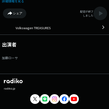
る番組 『Volkswagen TREASURES』 水曜日のテーマは、言葉「心に
詳細情報を見る
残る言葉」です。 あなたの思い出や、毎日の時間の中で輝いている大
切なトレジャーズに、エピソードをそえて、 番組ホームページのメッセ
配信が終了
シェア
ージ・フォームからお送りください。 紹介した方には、番組オリジナ
しました
ルデザインのQUOカードPay 3,000円分をプレゼント！ 番組Webサイ
ト：https://www.tfm.co.jp/treasures/ メッセージフォーム：
https://www.tfm.co.jp/f/treasures/message Xハッシュタグは「#ト
Volkswagen TREASURES
レジャーズ」
出演者
加藤ローサ
radiko.jp