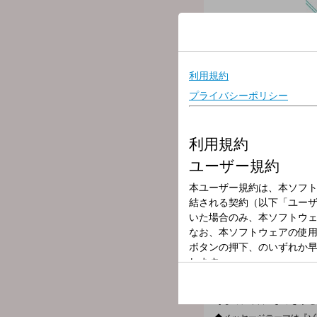
放送局
放送時間
2026年6月4日（
番組名
山崎怜奈の誰か
13時台は銀シャリ！
14時台はニューヨークが
PPK（プレゼント・ペナ
あなたがほしいプレゼント
Xで４択のプレゼントを選
豪華プレゼントはれなちの
そして、今日のよみきかせ