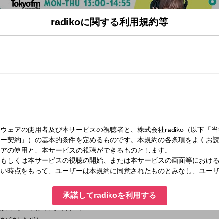
radikoに関する利用規約等
木）13:00～14:55
に話したかったこと。
登場！
ルティキック）最終日！
は４つのうちどれ！？
択して応募してください！
承諾してradikoを利用する
シュートで決定！
は、声優の木村良平さんが担当！